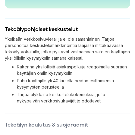
Tekoälypohjaiset keskustelut
Yksikään verkkosivuvierailija ei ole samanlainen. Tarjoa
personoitua keskustelumarkkinointia laajassa mittakaavassa
tekoälytyökaluilla, jotka pystyvät vastaamaan satojen käyttäjien
yksilöllisiin kysymyksiin samanaikaisesti.
Rakenna yksilöllisiä asiakaspolkuja reagoimalla suoraan
käyttäjien omiin kysymyksiin
Puhu käyttäjille yli 40 kielellä heidän esittämiensä
kysymysten perusteella
Tarjoa älykkäitä keskustelukokemuksia, joita
nykypäivän verkkosivukävijät jo odottavat
Tekoälyn koulutus & suojaraamit
Markkinoijilla on oltava täysi kontrolli siitä, mitä heidän