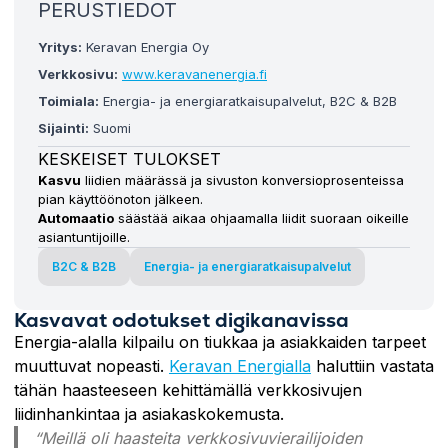
PERUSTIEDOT
Yritys:
Keravan Energia Oy
Verkkosivu:
www.keravanenergia.fi
Toimiala:
Energia- ja energiaratkaisupalvelut, B2C & B2B
Sijainti:
Suomi
KESKEISET TULOKSET
Kasvu
liidien määrässä ja sivuston konversioprosenteissa
pian käyttöönoton jälkeen.
Automaatio
säästää aikaa ohjaamalla liidit suoraan oikeille
asiantuntijoille.
B2C & B2B
Energia- ja energiaratkaisupalvelut
Kasvavat odotukset digikanavissa
Energia-alalla kilpailu on tiukkaa ja asiakkaiden tarpeet
muuttuvat nopeasti.
Keravan Energialla
haluttiin vastata
tähän haasteeseen kehittämällä verkkosivujen
liidinhankintaa ja asiakaskokemusta.
“Meillä oli haasteita verkkosivuvierailijoiden