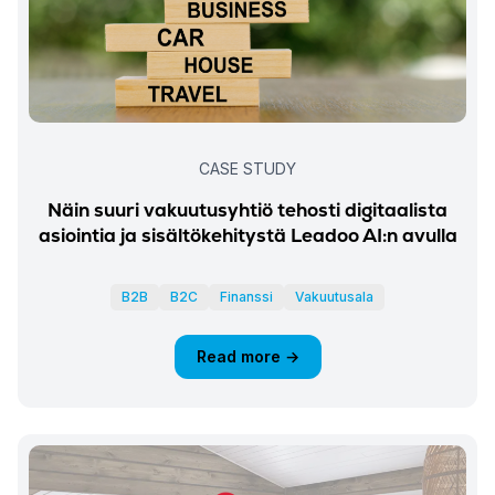
CASE STUDY
Näin suuri vakuutusyhtiö tehosti digitaalista
asiointia ja sisältökehitystä Leadoo AI:n avulla
B2B
B2C
Finanssi
Vakuutusala
Read more →