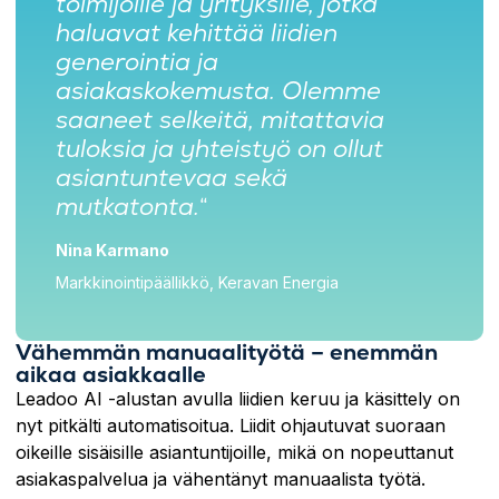
toimijoille ja yrityksille, jotka
haluavat kehittää liidien
generointia ja
asiakaskokemusta. Olemme
saaneet selkeitä, mitattavia
tuloksia ja yhteistyö on ollut
asiantuntevaa sekä
mutkatonta.
“
Nina Karmano
Markkinointipäällikkö, Keravan Energia
Vähemmän manuaalityötä – enemmän
aikaa asiakkaalle
Leadoo AI -alustan avulla liidien keruu ja käsittely on
nyt pitkälti automatisoitua. Liidit ohjautuvat suoraan
oikeille sisäisille asiantuntijoille, mikä on nopeuttanut
asiakaspalvelua ja vähentänyt manuaalista työtä.