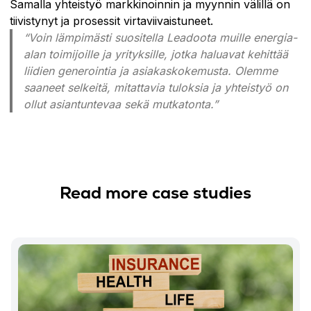
Samalla yhteistyö markkinoinnin ja myynnin välillä on
tiivistynyt ja prosessit virtaviivaistuneet.
“Voin lämpimästi suositella Leadoota muille energia-
alan toimijoille ja yrityksille, jotka haluavat kehittää
liidien generointia ja asiakaskokemusta. Olemme
saaneet selkeitä, mitattavia tuloksia ja yhteistyö on
ollut asiantuntevaa sekä mutkatonta.”
Read more case studies