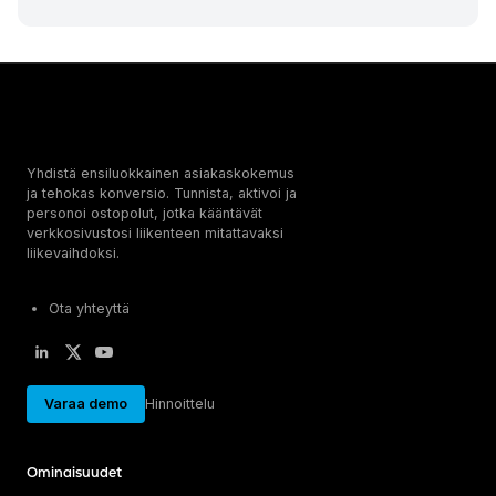
Yhdistä ensiluokkainen asiakaskokemus
ja tehokas konversio. Tunnista, aktivoi ja
personoi ostopolut, jotka kääntävät
verkkosivustosi liikenteen mitattavaksi
liikevaihdoksi.
Ota yhteyttä
Varaa demo
Hinnoittelu
Ominaisuudet