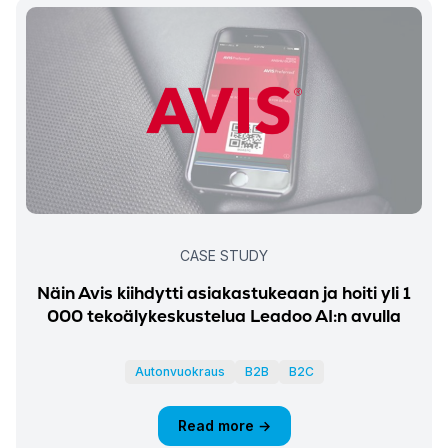
CASE STUDY
Näin Avis kiihdytti asiakastukeaan ja hoiti yli 1
000 tekoälykeskustelua Leadoo AI:n avulla
Autonvuokraus
B2B
B2C
Read more →