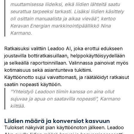
muuttamisessa liideiksi, eikä liidien lähteitä saatu
seurattua tarpeeksi tarkasti. Lisäksi liidien käsittely
oli osittain manuaalista ja aikaa vievää”, kertoo
Keravan Energian markkinointipäällikkö Nina
Karmano.
Ratkaisuksi valittiin Leadoo AI, joka erottui edukseen
joustavilla bottiratkaisuillaan, helppokäyttöisyydellään
ja selkeällä raportoinnillaan. Valinnassa painoivat myös
kotimaisuus sekä asiantunteva tukitiimi.
Käyttöönotto sujui vaivattomasti, ja räätälöidyt ratkaisut
saatiin nopeasti käyttöön.
“Yhteistyö Leadoon tiimin kanssa on aina ollut
sujuvaa ja apua on saatavilla nopeasti”, Karmano
kiittää.
Liidien määrä ja konversiot kasvuun
Tulokset näkyivät pian käyttöönoton jälkeen. Leadoo