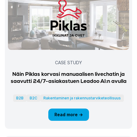
CASE STUDY
Näin Piklas korvasi manuaalisen livechatin ja
saavutti 24/7-asiakastuen Leadoo AI:n avulla
B2B
B2C
Rakentaminen ja rakennustarviketeollisuus
Read more →