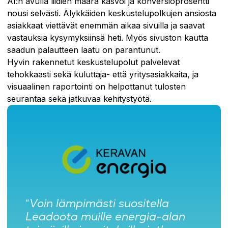
AI:n avulla liidien määrä kasvoi ja konversioprosentti
nousi selvästi. Älykkäiden keskustelupolkujen ansiosta
asiakkaat viettävät enemmän aikaa sivuilla ja saavat
vastauksia kysymyksiinsä heti. Myös sivuston kautta
saadun palautteen laatu on parantunut.
Hyvin rakennetut keskustelupolut palvelevat
tehokkaasti sekä kuluttaja- että yritysasiakkaita, ja
visuaalinen raportointi on helpottanut tulosten
seurantaa sekä jatkuvaa kehitystyötä.
“
Voin lämpimästi suositella
Leadoota muille energia-alan