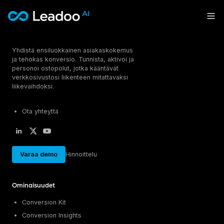
Leadoo – Conversion Platform
Yhdistä ensiluokkainen asiakaskokemus
Alusta
ja tehokas konversio. Tunnista, aktivoi ja
personoi ostopolut, jotka kääntävät
Ratkaisut
OMINAISUUDET
verkkosivustosi liikenteen mitattavaksi
liikevaihdoksi.
Conversion Kit
Materiaalit
TOIMIALAT
Conversion Insights
Ota yhteyttä
Vapaa-aika & Matkailu
Conversion Experts
Hinnoittelu
TIETOPANKKI
Kiinteistöt & Asuminen
Asiakastarinat
CONVERSION KIT
Energia & Julkiset palvelut
Ota yhteyttä
Blogi
InpageBot
Asiantuntijapalvelut & Hyvinvointi
Varaa demo
Hinnoittelu
Tapahtumat
VisualBot
Sign in
KÄYTTÖKOHTEET
Oppaat & raportit
ChatBot
Ominaisuudet
Liidien hankinta
LiveChat
Kirjaudu sisään
TUKI & OHJEET
Rekrytointi
CTA
English
Suomi
Conversion Kit
Ohjeartikkelit
Myynti
Leadoo AI -tekoäly
Conversion Insights
Ohjevideot (YouTube)