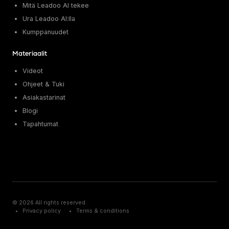
Mitä Leadoo AI tekee
Ura Leadoo AI:lla
Kumppanuudet
Materiaalit
Videot
Ohjeet & Tuki
Asiakastarinat
Blogi
Tapahtumat
© 2026 All rights reserved.
Privacy policy
Terms & conditions