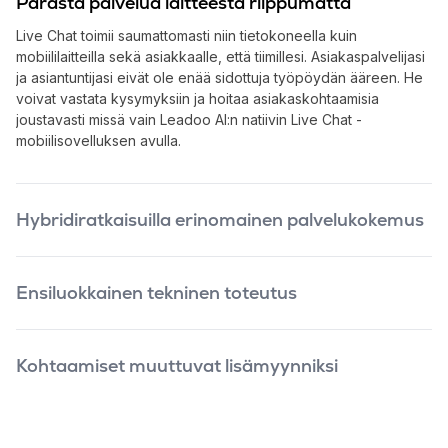
Parasta palvelua laitteesta riippumatta
Live Chat toimii saumattomasti niin tietokoneella kuin
mobiililaitteilla sekä asiakkaalle, että tiimillesi. Asiakaspalvelijasi
ja asiantuntijasi eivät ole enää sidottuja työpöydän ääreen. He
voivat vastata kysymyksiin ja hoitaa asiakaskohtaamisia
joustavasti missä vain Leadoo AI:n natiivin Live Chat -
mobiilisovelluksen avulla.
Hybridiratkaisuilla erinomainen palvelukokemus
Anna asiakkaidesi valita, haluavatko he nopean vastauksen
botilta vai haluavatko he siirtyä suoraan ihmisen puheille.
Ensiluokkainen tekninen toteutus
Yhdistämällä ChatBotin ja Live Chatin helpotat tiimisi työtä ja
säästät aikaa. Verkkosivuvierailija voi jättää tärkeimmät
Leadoo AI -alustan ChatBot on kehitetty äärimmäisen kevyeksi.
esitiedot bottiin ennen kuin keskustelu siirtyy asiantuntijalle,
Se ei hidasta sivustosi latausaikaa, eikä näin ollen vaikuta
jolla on heti käytössään kaikki tarvittava pohjatieto parasta
Kohtaamiset muuttuvat lisämyynniksi
negatiivisesti käyttäjäkokemukseen tai hakukoneoptimointiin
mahdollista palvelua varten.
(SEO).
Henkilökohtainen palvelu on yksi tehokkaimmista tavoista
vauhdittaa ostopäätöstä. Kun asiantuntijasi ovat livenä
tavattavissa, he voivat tarjota ensiluokkaisen asiakaspalvelun