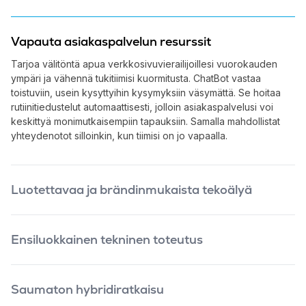
Vapauta asiakaspalvelun resurssit
Tarjoa välitöntä apua verkkosivuvierailijoillesi vuorokauden
ympäri ja vähennä tukitiimisi kuormitusta. ChatBot vastaa
toistuviin, usein kysyttyihin kysymyksiin väsymättä. Se hoitaa
rutiinitiedustelut automaattisesti, jolloin asiakaspalvelusi voi
keskittyä monimutkaisempiin tapauksiin. Samalla mahdollistat
yhteydenotot silloinkin, kun tiimisi on jo vapaalla.
Luotettavaa ja brändinmukaista tekoälyä
Jokainen keskustelupolku ja tekoälyn tietopankki toimii
yrityksesi määrittelemissä raameissa. Toisin kuin täysin vapaat
Ensiluokkainen tekninen toteutus
chatit, Leadoo AI on suunniteltu pysymään asiayhteydessä ja
tukemaan ostopolkua. Oman tietopankkisi (AI Knowledge
Leadoo AI -alustan ChatBot on kehitetty äärimmäisen kevyeksi.
Base) avulla koulutettu botti keskittyy vain sinun tuotteisiisi ja
Se ei hidasta sivustosi latausaikaa, eikä näin ollen vaikuta
palveluihisi, mikä minimoi virheellisten vastausten riskin ja pitää
Saumaton hybridiratkaisu
negatiivisesti käyttäjäkokemukseen tai hakukoneoptimointiin
keskustelut laadukkaina.
(SEO).