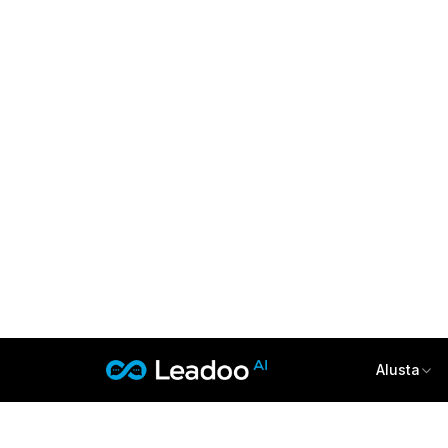
Kaikki asiakaspolut selk
Syvällistä ymmärrystä digitaalisesta
käyttäytymisestä
Näe tarkasti, miten vierailijat toimivat sivustollasi ja
kauanko päätöksenteko vie aikaa. Journey Insights
tarjoaa visuaalisen aikajanan jokaisen kävijän
polusta. Näet suoraan, montako kosketuspistettä ja
erillistä sivustovierailua onnistunut kohtaaminen
vaatii ja millaisen sisällön kanssa käyttäjät ovat
vuorovaikutuksessa. Tämä tieto on korvaamatonta,
kun haluat optimoida markkinointitoimenpiteitä ja
lyhentää myynnin läpimenoaikaa tai tehostaa
palvelupolkuja.