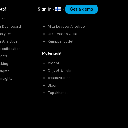
yttä
Sign in
Get a demo
sights
Yritys
n Dashboard
Mitä Leadoo AI tekee
alytics
Ura Leadoo AI:lla
 Analytics
Kumppanuudet
entification
Materiaalit
ights
Videot
cking
Ohjeet & Tuki
sights
Asiakastarinat
nsights
Blogi
Tapahtumat