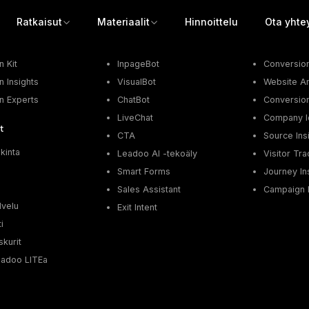
Ratkaisut
Materiaalit
Hinnoittelu
Ota yhte
t
Conversion Kit
Conversion In
 Kit
InpageBot
Conversio
 Insights
VisualBot
Website An
n Experts
ChatBot
Conversion
LiveChat
Company Id
t
CTA
Source Ins
nkinta
Leadoo AI -tekoäly
Visitor Tra
i
Smart Forms
Journey In
Sales Assistant
Campaign I
lvelu
Exit Intent
i
skurit
eadoo LITEa