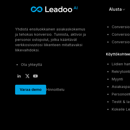
Alusta
Leadoo – Conversion Platform
Ominaisuude
Conversion
Yhdistä ensiluokkainen asiakaskokemus
Alusta
ja tehokas konversio. Tunnista, aktivoi ja
Conversion
personoi ostopolut, jotka kääntävät
Conversio
Ratkaisut
OMINAISUUDET
verkkosivustosi liikenteen mitattavaksi
liikevaihdoksi.
Conversion Kit
Käyttökohtee
Materiaalit
TOIMIALAT
Conversion Insights
Liidien ha
Ota yhteyttä
Vapaa-aika & Matkailu
Conversion Experts
Hinnoittelu
Rekrytoint
TIETOPANKKI
Kiinteistöt & Asuminen
Asiakastarinat
Myynti
CONVERSION KIT
Energia & Julkiset palvelut
Ota yhteyttä
Blogi
Asiakaspa
InpageBot
Asiantuntijapalvelut & Hyvinvointi
Varaa demo
Hinnoittelu
Tapahtumat
VisualBot
Personoint
Sign in
KÄYTTÖKOHTEET
Oppaat & raportit
ChatBot
Testit & la
Liidien hankinta
LiveChat
Kokeile L
Kirjaudu sisään
TUKI & OHJEET
Rekrytointi
CTA
English
Suomi
Ohjeartikkelit
Myynti
Leadoo AI -tekoäly
Ohjevideot (YouTube)