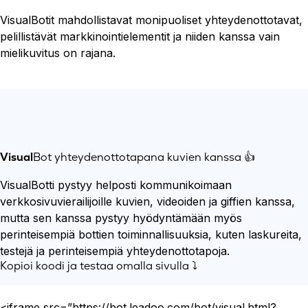
VisualBotit mahdollistavat monipuoliset yhteydenottotavat,
pelillistävät markkinointielementit ja niiden kanssa vain
mielikuvitus on rajana.
Visual
Bot yhteydenottotapana kuvien kanssa 👍
VisualBotti pystyy helposti kommunikoimaan
verkkosivuvierailijoille kuvien, videoiden ja giffien kanssa,
mutta sen kanssa pystyy hyödyntämään myös
perinteisempiä bottien toiminnallisuuksia, kuten laskureita,
testejä ja perinteisempiä yhteydenottotapoja.
Kopioi koodi ja testaa omalla sivulla ⤵️
<iframe src=”https://bot.leadoo.com/bot/visual.html?