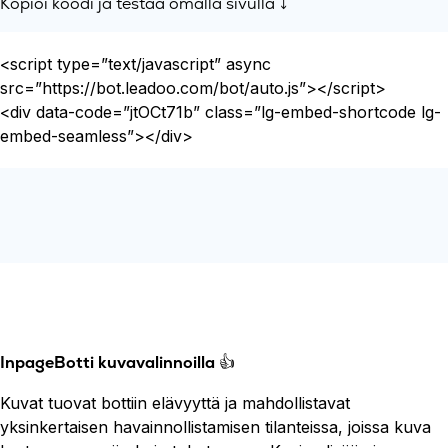
Kopioi koodi ja testaa omalla sivulla ⤵️
<script type=”text/javascript” async
src=”https://bot.leadoo.com/bot/auto.js”></script>
<div data-code=”jtOCt71b” class=”lg-embed-shortcode lg-
embed-seamless”></div>
InpageBotti kuvavalinnoilla
👍
Kuvat tuovat bottiin elävyyttä ja mahdollistavat
yksinkertaisen havainnollistamisen tilanteissa, joissa kuva