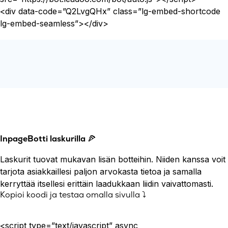
<div data-code=”Q2LvgQHx” class=”lg-embed-shortcode
lg-embed-seamless”></div>
InpageBotti laskurilla
🍕
Laskurit tuovat mukavan lisän botteihin. Niiden kanssa voit
tarjota asiakkaillesi paljon arvokasta tietoa ja samalla
kerryttää itsellesi erittäin laadukkaan liidin vaivattomasti.
Kopioi koodi ja testaa omalla sivulla ⤵️
<script type=”text/javascript” async