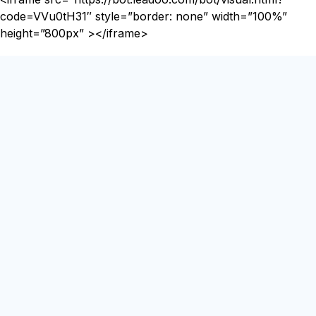
code=VVu0tH31″ style=”border: none” width=”100%”
height=”800px” ></iframe>