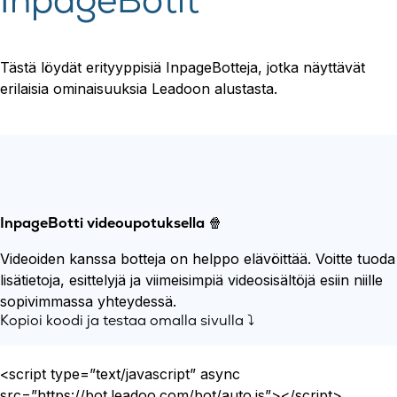
InpageBotit
Tästä löydät erityyppisiä InpageBotteja, jotka näyttävät
erilaisia ominaisuuksia Leadoon alustasta.
InpageBotti videoupotuksella
🍿
Videoiden kanssa botteja on helppo elävöittää. Voitte tuoda
lisätietoja, esittelyjä ja viimeisimpiä videosisältöjä esiin niille
sopivimmassa yhteydessä.
Kopioi koodi ja testaa omalla sivulla ⤵️
<script type=”text/javascript” async
src=”https://bot.leadoo.com/bot/auto.js”></script>