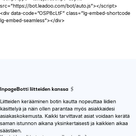
src=”https://bot.leadoo.com/bot/auto.js”></script>
<div data-code=”OSP8cLtF” class=”lg-embed-shortcode
lg-embed-seamless”></div>
InpageBotti liitteiden kanssa
🖇️
Liitteiden kerääminen botin kautta nopeuttaa liidien
käsittelyä ja näin ollen parantaa myös asiakkaidesi
asiakaskokemusta. Kaikki tarvittavat asiat voidaan kerätä
saman istunnon aikana yksinkertaisesti ja kaikkien aikaa
säästäen.