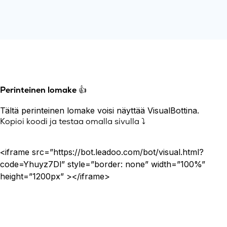
Perinteinen lomake
👍
Tältä perinteinen lomake voisi näyttää VisualBottina.
Kopioi koodi ja testaa omalla sivulla ⤵️
<iframe src=”https://bot.leadoo.com/bot/visual.html?
code=Yhuyz7Dl” style=”border: none” width=”100%”
height=”1200px” ></iframe>