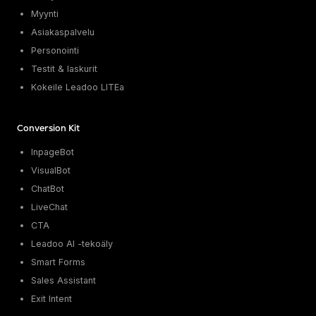
Myynti
Asiakaspalvelu
Personointi
Testit & laskurit
Kokeile Leadoo LITEa
Conversion Kit
InpageBot
VisualBot
ChatBot
LiveChat
CTA
Leadoo AI -tekoäly
Smart Forms
Sales Assistant
Exit Intent