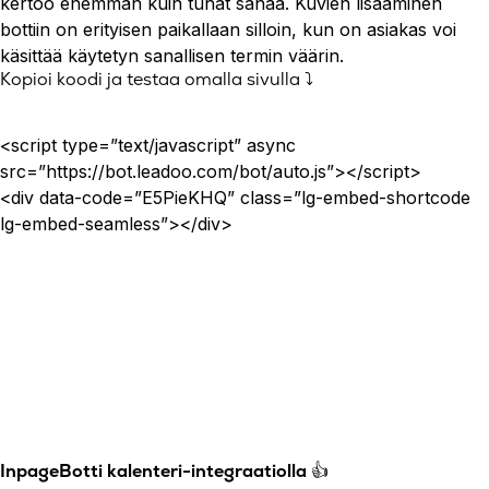
kertoo enemmän kuin tuhat sanaa. Kuvien lisääminen
bottiin on erityisen paikallaan silloin, kun on asiakas voi
käsittää käytetyn sanallisen termin väärin.
Kopioi koodi ja testaa omalla sivulla ⤵️
<script type=”text/javascript” async
src=”https://bot.leadoo.com/bot/auto.js”></script>
<div data-code=”E5PieKHQ” class=”lg-embed-shortcode
lg-embed-seamless”></div>
InpageBotti kalenteri-integraatiolla
👍