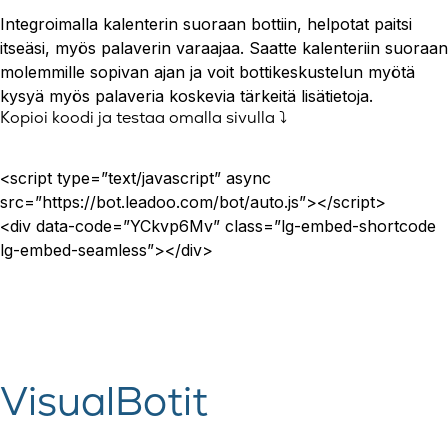
Integroimalla kalenterin suoraan bottiin, helpotat paitsi
itseäsi, myös palaverin varaajaa. Saatte kalenteriin suoraan
molemmille sopivan ajan ja voit bottikeskustelun myötä
kysyä myös palaveria koskevia tärkeitä lisätietoja.
Kopioi koodi ja testaa omalla sivulla ⤵️
<script type=”text/javascript” async
src=”https://bot.leadoo.com/bot/auto.js”></script>
<div data-code=”YCkvp6Mv” class=”lg-embed-shortcode
lg-embed-seamless”></div>
VisualBotit