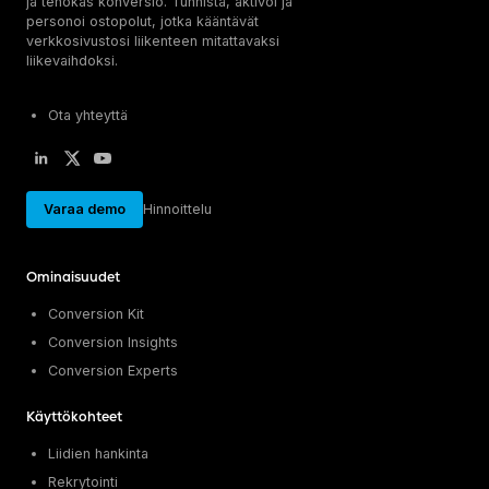
ja tehokas konversio. Tunnista, aktivoi ja
personoi ostopolut, jotka kääntävät
verkkosivustosi liikenteen mitattavaksi
liikevaihdoksi.
Ota yhteyttä
Varaa demo
Hinnoittelu
Ominaisuudet
Conversion Kit
Conversion Insights
Conversion Experts
Käyttökohteet
Liidien hankinta
Rekrytointi