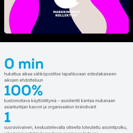
Asiakaspalvelu
Smart Forms
Get a demo
Personointi
Sales Assistant
KUMPPANUUS & URA
Testit & laskurit
Exit Intent
Kumppanuus
Kokeile Leadoo LITEa
Ura (Tule meille töihin!)
CONVERSION INSIGHTS
Katso kaikki asiakastarinat
Conversion Dashboard
Website Analytics
Conversion Analytics
0 min
Company Identification
Source Insights
hukattua aikaa sähköpostitse tapahtuvaan edestakaiseen
Visitor Tracking
aikojen ehdotteluun
Journey Insights
100%
Campaign Insights
kustomoitava käyttöliittymä – assistentti kantaa mukanaan
AJANKOHTAISTA
asiantuntijan kasvot ja organisaation brändivärit
1
Olemme nyt Leadoo AI
Uusi hinnoittelu ja palvelumallit
suoraviivainen, keskustelevalla otteella toteutettu asiointipolku,