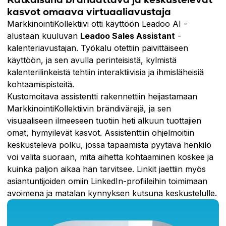
kasvot omaava virtuaaliavustaja
MarkkinointiKollektiivi otti käyttöön Leadoo AI -
alustaan kuuluvan
Leadoo Sales Assistant
-
kalenteriavustajan. Työkalu otettiin päivittäiseen
käyttöön, ja sen avulla perinteisistä, kylmistä
kalenterilinkeistä tehtiin interaktiivisia ja ihmisläheisiä
kohtaamispisteitä.
Kustomoitava assistentti rakennettiin heijastamaan
MarkkinointiKollektiivin brändivärejä, ja sen
visuaaliseen ilmeeseen tuotiin heti alkuun tuottajien
omat, hymyilevät kasvot. Assistenttiin ohjelmoitiin
keskusteleva polku, jossa tapaamista pyytävä henkilö
voi valita suoraan, mitä aihetta kohtaaminen koskee ja
kuinka paljon aikaa hän tarvitsee. Linkit jaettiin myös
asiantuntijoiden omiin LinkedIn-profiileihin toimimaan
avoimena ja matalan kynnyksen kutsuna keskustelulle.