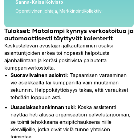
Sanna-Kaisa Koivisto
Operatiivinen johtaja, MarkkinointiKollektiivi
Tulokset: Matalampi kynnys verkostoitua ja
automaattisesti täyttyvät kalenterit
Keskustelevan avustajan jalkauttaminen osaksi
asiantuntijoiden arkea toi nopeasti helpotusta
ajanhallintaan ja keräsi positiivista palautetta
kumppaniverkostolta.
Suoraviivainen asiointi:
Tapaamisen varaaminen
vie asiakkaalta tai kumppanilta vain muutaman
sekunnin. Helppokäyttöisyys takaa, että varaukset
tehdään loppuun asti.
Uusasiakashankinnan tuki:
Koska assistentti
näyttää heti alussa organisaation palvelutarjooman,
se toimii tehokkaana ensipitchauksena niille
vierailijoille, jotka eivät vielä tunne yhteisön
toimintaa.