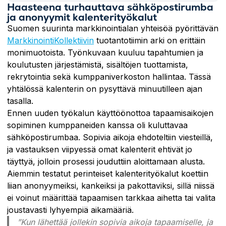
Haasteena turhauttava sähköpostirumba
ja anonyymit kalenterityökalut
Suomen suurinta markkinointialan yhteisöä pyörittävän
MarkkinointiKollektiivin
tuotantotiimin arki on erittäin
monimuotoista. Työnkuvaan kuuluu tapahtumien ja
koulutusten järjestämistä, sisältöjen tuottamista,
rekrytointia sekä kumppaniverkoston hallintaa. Tässä
yhtälössä kalenterin on pysyttävä minuutilleen ajan
tasalla.
Ennen uuden työkalun käyttöönottoa tapaamisaikojen
sopiminen kumppaneiden kanssa oli kuluttavaa
sähköpostirumbaa. Sopivia aikoja ehdoteltiin viesteillä,
ja vastauksen viipyessä omat kalenterit ehtivät jo
täyttyä, jolloin prosessi jouduttiin aloittamaan alusta.
Aiemmin testatut perinteiset kalenterityökalut koettiin
liian anonyymeiksi, kankeiksi ja pakottaviksi, sillä niissä
ei voinut määrittää tapaamisen tarkkaa aihetta tai valita
joustavasti lyhyempiä aikamääriä.
”Kun lähettää jollekin sopivia aikoja tapaamiselle, ja