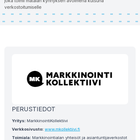
joka toimii matalan kynnyksen avoimena kutsuna
verkostoitumiselle
PERUSTIEDOT
Yritys:
MarkkinointiKollektiivi
Verkkosivusto:
www.mkollektiivi.fi
Toimiala:
Markkinointialan yhteisöt ja asiantuntijaverkostot