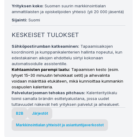
Yrityksen koko:
Suomen suurin markkinointialan
ammattilaisten ja opiskelijoiden yhteisö (yli 20 000 jäsentä)
Sijainti:
Suomi
KESKEISET TULOKSET
Sähköpostirumban katkeaminen:
Tapaamisaikojen
koordinointi ja kumppanikalenterien hallinta nopeutui, kun
edestakainen aikojen ehdottelu siirtyi kokonaan
automatisoidulle assistentille.
Kohtaamisten parempi laatu:
Tapaamisen kesto (esim.
lyhyet 15–30 minuutin tehokkaat setit) ja aihevalinta
voidaan määrittää etukäteen, mikä kunnioittaa kummankin
osapuolen kalenteria.
Palvelutarjooman tehokas pitchaus:
Kalenterityökalu
toimii samalla brändin esittelyalustana, jossa uudet
tuttavuudet näkevät heti yrityksen palvelut ja aihealueet.
B2B
Järjestöt
Markkinointialan yhteisöt ja asiantuntijaverkostot