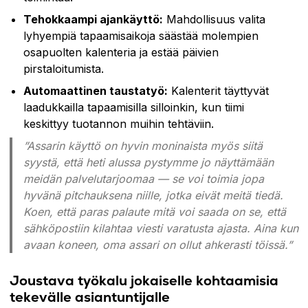
Tehokkaampi ajankäyttö:
Mahdollisuus valita
lyhyempiä tapaamisaikoja säästää molempien
osapuolten kalenteria ja estää päivien
pirstaloitumista.
Automaattinen taustatyö:
Kalenterit täyttyvät
laadukkailla tapaamisilla silloinkin, kun tiimi
keskittyy tuotannon muihin tehtäviin.
”Assarin käyttö on hyvin moninaista myös siitä
syystä, että heti alussa pystymme jo näyttämään
meidän palvelutarjoomaa — se voi toimia jopa
hyvänä pitchauksena niille, jotka eivät meitä tiedä.
Koen, että paras palaute mitä voi saada on se, että
sähköpostiin kilahtaa viesti varatusta ajasta. Aina kun
avaan koneen, oma assari on ollut ahkerasti töissä.”
Joustava työkalu jokaiselle kohtaamisia
tekevälle asiantuntijalle