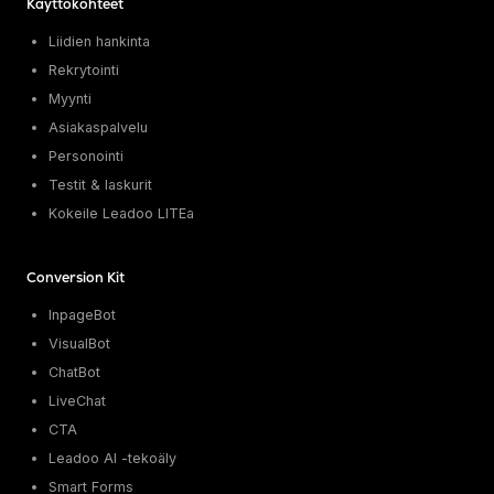
Käyttökohteet
Liidien hankinta
Rekrytointi
Myynti
Asiakaspalvelu
Personointi
Testit & laskurit
Kokeile Leadoo LITEa
Conversion Kit
InpageBot
VisualBot
ChatBot
LiveChat
CTA
Leadoo AI -tekoäly
Smart Forms