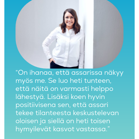
“On ihanaa, että assarissa näkyy
myös me. Se luo heti tunteen,
että näitä on varmasti helppo
lähestyä. Lisäksi koen hyvin
positiivisena sen, että assari
tekee tilanteesta keskustelevan
oloisen ja siellä on heti toisen
hymyilevät kasvot vastassa.”