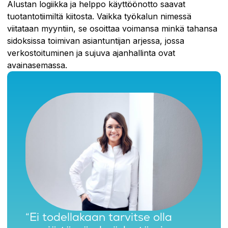
Alustan logiikka ja helppo käyttöönotto saavat
tuotantotiimiltä kiitosta. Vaikka työkalun nimessä
viitataan myyntiin, se osoittaa voimansa minkä tahansa
sidoksissa toimivan asiantuntijan arjessa, jossa
verkostoituminen ja sujuva ajanhallinta ovat
avainasemassa.
“Ei todellakaan tarvitse olla