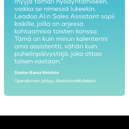
myyjä tämän hyödyntämiseen,
vaikka se nimessä lukeekin.
Leadoo AI:n Sales Assistant sopii
kaikille, joilla on arjessa
kohtaamisia toisten kanssa.
Tämä on kuin minun kalenterini
oma assistentti, vähän kuin
puhelinpäivystäjä, joka ottaa
toisen vastaan.”
Sanna-Kaisa Koivisto
Operatiivinen johtaja, MarkkinointiKollektiivi