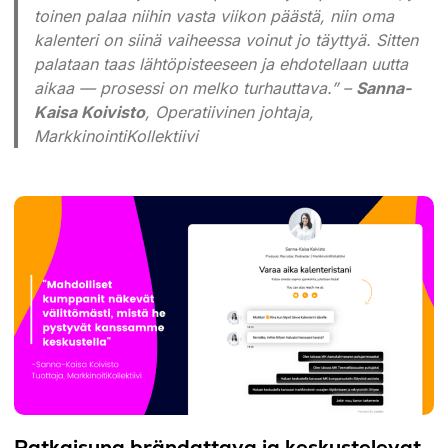
toinen palaa niihin vasta viikon päästä, niin oma
kalenteri on siinä vaiheessa voinut jo täyttyä. Sitten
palataan taas lähtöpisteeseen ja ehdotellaan uutta
aikaa — prosessi on melko turhauttava.” –
Sanna-
Kaisa Koivisto
, Operatiivinen johtaja,
MarkkinointiKollektiivi
Ratkaisuna brändattava ja keskustelevat