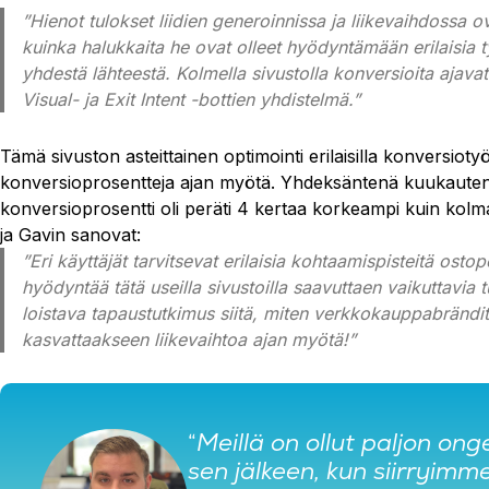
”Hienot tulokset liidien generoinnissa ja liikevaihdossa o
kuinka halukkaita he ovat olleet hyödyntämään erilaisia ty
yhdestä lähteestä. Kolmella sivustolla konversioita ajava
Visual- ja Exit Intent -bottien yhdistelmä.”
Tämä sivuston asteittainen optimointi erilaisilla konversiot
konversioprosentteja ajan myötä. Yhdeksäntenä kuukauten
konversioprosentti oli peräti 4 kertaa korkeampi kuin kol
ja Gavin sanovat:
”Eri käyttäjät tarvitsevat erilaisia kohtaamispisteitä os
hyödyntää tätä useilla sivustoilla saavuttaen vaikuttavia 
loistava tapaustutkimus siitä, miten verkkokauppabrändit
kasvattaakseen liikevaihtoa ajan myötä!”
“
Meillä on ollut paljon o
sen jälkeen, kun siirryimm