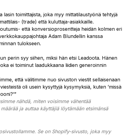
 lasin toimittajista, joka myy mittatilaustyönä tehtyjä
attilais- (trade) että kuluttaja-asiakkaille.
outumis- että konversioprosentteja heidän kolmen eri
ja verkkokauppajohtaja Adam Blundellin kanssa
iminnan tulokseen.
alun perin syy siihen, miksi hän etsi Leadoota. Hänen
 joka ei toiminut laadukkaana liidien generoinnin
me, että välitimme nuo sivuston viestit sellaisenaan
 viesteistä oli usein kysyttyjä kysymyksiä, kuten ’missä
rooni?’”
lusimme nähdä, miten voisimme vähentää
 määrää ja auttaa käyttäjiä löytämään etsimänsä
osivustollamme. Se on Shopify-sivusto, joka myy