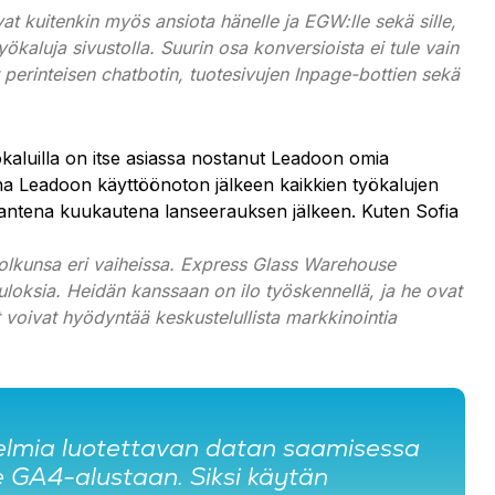
vat kuitenkin myös ansiota hänelle ja EGW:lle sekä sille,
ökaluja sivustolla. Suurin osa konversioista ei tule vain
t perinteisen chatbotin, tuotesivujen Inpage-bottien sekä
yökaluilla on itse asiassa nostanut Leadoon omia
a Leadoon käyttöönoton jälkeen kaikkien työkalujen
mantena kuukautena lanseerauksen jälkeen. Kuten Sofia
topolkunsa eri vaiheissa. Express Glass Warehouse
tuloksia. Heidän kanssaan on ilo työskennellä, ja he ovat
 voivat hyödyntää keskustelullista markkinointia
ngelmia luotettavan datan saamisessa
e GA4-alustaan. Siksi käytän