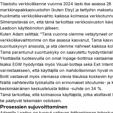
Tilastoitu verkkoliikenne vuonna 2024 laski itse asiassa 
markkinapaikkasivustoihin (kuten Etsy) ja tiettyihin maks
huolimatta verkkoliikevaihto kaikissa kolmessa verkkotunn
Silmiinpistävää on, että tämä tarkoittaa verkkosivuston k
Leadoon käyttöönoton jälkeen.
Kuten Adam selittää: ”Tänä vuonna olemme vetäytyneet onl
verkkoliikevaihtomme on itse asiassa kasvanut. Tämä kas
suorituskyvyn ansiosta, ja sitä olemme nähneet kaikissa
Tämä parantunut suorituskyky on saavutettu hyödyntämällä er
Yksittäisillä tuotesivuilla on omat Inpage-bottinsa vastaam
lisäksi EGW hyödyntää myös Visual-botteja sekä Exit Intent 
varmistaakseen, että käyttäjillä on mahdollisimman hyvät ma
Botit vastaavat myös olemassa olevia tilauksia koskeviin ky
Näillä vaihtelevilla työkaluilla on erinomaiset sitoutumis- ja
keskimääräinen keskustelusta liidiksi -suhde on 34 %.
Tämä tarkoittaa, että kolmasosa käyttäjistä, jotka aloittava
tai päätyvät tekemään ostoksen.
Prosessien sujuvoittaminen
Adamille Leadoo on tuonut valtavan liidihankinnan tehostu