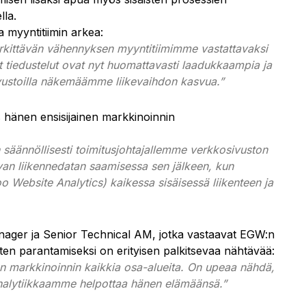
lla.
a myyntitiimin arkea:
ittävän vähennyksen myyntitiimimme vastattavaksi
 tiedustelut ovat nyt huomattavasti laadukkaampia ja
ivustoilla näkemäämme liikevaihdon kasvua.”
s hänen ensisijainen markkinoinnin
 säännöllisesti toimitusjohtajallemme verkkosivuston
avan liikennedatan saamisessa sen jälkeen, kun
Website Analytics) kaikessa sisäisessä liikenteen ja
anager ja Senior Technical AM, jotka vastaavat EGW:n
ten parantamiseksi on erityisen palkitsevaa nähtävää:
 markkinoinnin kaikkia osa-alueita. On upeaa nähdä,
analytiikkaamme helpottaa hänen elämäänsä.”