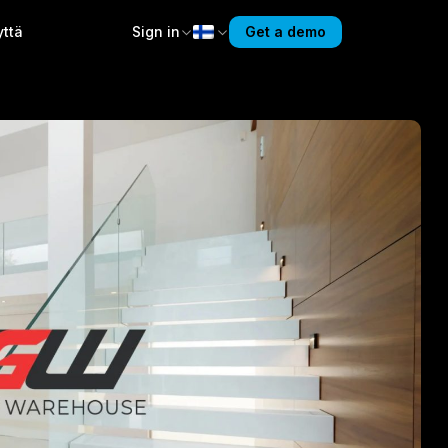
yttä
Sign in
Get a demo