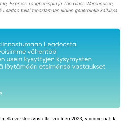
omme, Express Tougheningin ja The Glass Warehousen,
tä Leadoo tulisi tehostamaan liidien generointia kaikissa
 kiinnostumaan Leadoosta.
voisimme vähentää
en usein kysyttyjen kysymysten
iä löytämään etsimänsä vastaukset
GW
olmella verkkosivustolla, vuoteen 2023, voimme nähdä