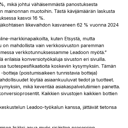
28 %, mikä johtui vähäisemmästä panostuksesta
etun mainonnan muotoihin. Tästä kävijämäärän laskusta
uksessa kasvoi 16 %.
ävijäkohtaisen liikevaihdon kasvaneen 62 % vuonna 2024
ine-markkinapaikoilta, kuten Etsystä, mutta
vu on mahdollista vain verkkosivuston paremman
 kolmessa verkkotunnuksessamme Leadoon myötä.”
ilaisia konversiotyökaluja sivuston eri sivuilla.
assa tuotespesifikaatioita koskeviin kysymyksiin. Tämän
-botteja (poistumisaikeen tunnistavia botteja)
hdollisuudet löytää asiaankuuluvat tiedot ja tuotteet.
symyksiin, mikä keventää asiakaspalvelutiimien painetta.
 konversioprosentit. Kaikkien sivustojen kaikkien bottien
t keskustelun Leadoo-työkalun kanssa, jättävät tietonsa
misen lisäksi apua myös sisäisten prosessien