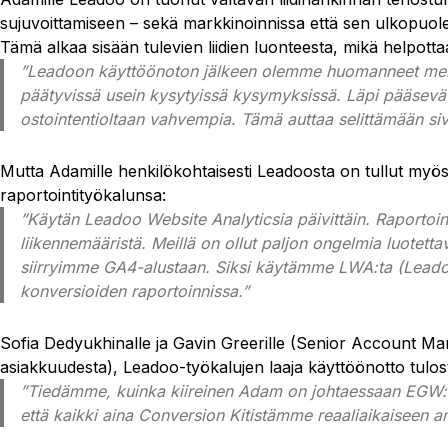
sujuvoittamiseen – sekä markkinoinnissa että sen ulkopuole
Tämä alkaa sisään tulevien liidien luonteesta, mikä helpotta
”Leadoon käyttöönoton jälkeen olemme huomanneet merk
päätyvissä usein kysytyissä kysymyksissä. Läpi pääsevät
ostointentioltaan vahvempia. Tämä auttaa selittämään s
Mutta Adamille henkilökohtaisesti Leadoosta on tullut myö
raportointityökalunsa:
”Käytän Leadoo Website Analyticsia päivittäin. Raportoin
liikennemääristä. Meillä on ollut paljon ongelmia luotett
siirryimme GA4-alustaan. Siksi käytämme LWA:ta (Leadoo 
konversioiden raportoinnissa.”
Sofia Dedyukhinalle ja Gavin Greerille (Senior Account M
asiakkuudesta), Leadoo-työkalujen laaja käyttöönotto tulos
”Tiedämme, kuinka kiireinen Adam on johtaessaan EGW:n
että kaikki aina Conversion Kitistämme reaaliaikaiseen 