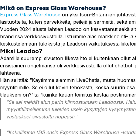
Mikä on Express Glass Warehouse?
Express Glass Warehouse
on yksi Ison-Britannian johtavista
lasituotteita, kuten parvekkeita, peilejä ja sermeitä, sekä amm
Vuoden 2024 alusta lähtien Leadoo on kasvattanut sekä sit
brändinsä verkkosivustoilla. Istuimme alas markkinointi- 
keskustelemaan tuloksista ja Leadoon vaikutuksesta liiketo
Miksi Leadoo?
Adamille suurempi sivuston liikevaihto ei kuitenkaan ollut 
ensisijainen ongelmansa oli verkkosivustoilla ollut chatbot,
lähteenä.
Hän selittää: ”Käytimme aiemmin LiveChatia, mutta huomasim
myyntitiimille. Se ei ollut kovin tehokasta, koska suurin osa
tilaukseni on?’ tai ’kuinka kauan toimitus kestää postinume
”Se sai meidät alun perin kiinnostumaan Leadoosta. Ha
myyntitiimeillemme tulevien usein kysyttyjen kysymysten
vastaukset sivustolta nopeasti.”
”Kokeilimme tätä ensin Express Glass Warehouse -verkk