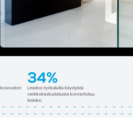
Get a demo
34%
kkosivuston
Leadoo-työkaluilla käydyistä
verkkokeskusteluista konvertoituu
liideiksi