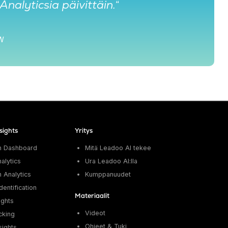
alyticsia päivittäin.
“
GW
sights
Yritys
n Dashboard
Mitä Leadoo AI tekee
alytics
Ura Leadoo AI:lla
 Analytics
Kumppanuudet
entification
Materiaalit
ights
Videot
cking
Ohjeet & Tuki
sights