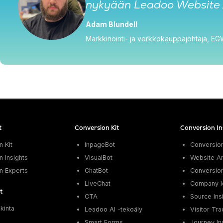
nykyään Leadoo Website An
Adam Blundell
Markkinointi- ja verkkokauppajohtaja, E
t
Conversion Kit
Conversion In
 Kit
InpageBot
Conversio
 Insights
VisualBot
Website An
n Experts
ChatBot
Conversion
LiveChat
Company Id
t
CTA
Source Ins
nkinta
Leadoo AI -tekoäly
Visitor Tra
i
Smart Forms
Journey In