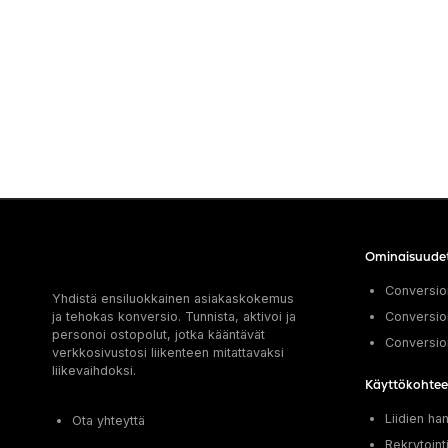
Ominaisuude
Conversion
Yhdistä ensiluokkainen asiakaskokemus
ja tehokas konversio. Tunnista, aktivoi ja
Conversion
personoi ostopolut, jotka kääntävät
Conversio
verkkosivustosi liikenteen mitattavaksi
liikevaihdoksi.
Käyttökohtee
Liidien ha
Ota yhteyttä
Rekrytoint