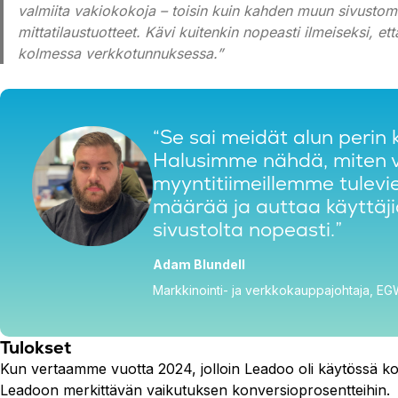
valmiita vakiokokoja – toisin kuin kahden muun sivust
mittatilaustuotteet. Kävi kuitenkin nopeasti ilmeiseksi, et
kolmessa verkkotunnuksessa.”
“Se sai meidät alun perin
Halusimme nähdä, miten 
myyntitiimeillemme tulevi
määrää ja auttaa käyttäj
sivustolta nopeasti.”
Adam Blundell
Markkinointi- ja verkkokauppajohtaja, E
Tulokset
Kun vertaamme vuotta 2024, jolloin Leadoo oli käytössä k
Leadoon merkittävän vaikutuksen konversioprosentteihin.