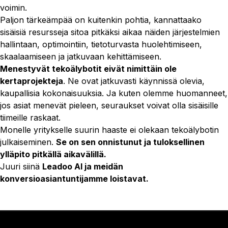
voimin.
Paljon tärkeämpää on kuitenkin pohtia, kannattaako
sisäisiä resursseja sitoa pitkäksi aikaa näiden järjestelmien
hallintaan, optimointiin, tietoturvasta huolehtimiseen,
skaalaamiseen ja jatkuvaan kehittämiseen.
Menestyvät tekoälybotit eivät nimittäin ole
kertaprojekteja
. Ne ovat jatkuvasti käynnissä olevia,
kaupallisia kokonaisuuksia. Ja kuten olemme huomanneet,
jos asiat menevät pieleen, seuraukset voivat olla sisäisille
tiimeille raskaat.
Monelle yritykselle suurin haaste ei olekaan tekoälybotin
julkaiseminen.
Se on sen onnistunut ja tuloksellinen
ylläpito pitkällä aikavälillä.
Juuri siinä
Leadoo AI ja meidän
konversioasiantuntijamme loistavat.