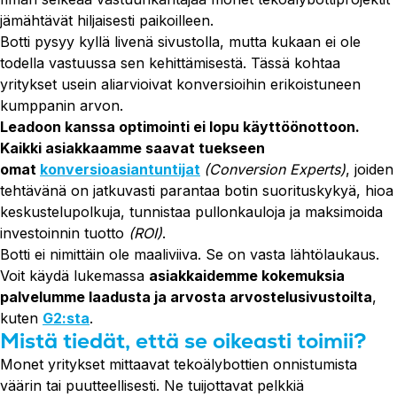
jämähtävät hiljaisesti paikoilleen.
Botti pysyy kyllä livenä sivustolla, mutta kukaan ei ole
todella vastuussa sen kehittämisestä. Tässä kohtaa
yritykset usein aliarvioivat konversioihin erikoistuneen
kumppanin arvon.
Leadoon kanssa optimointi ei lopu käyttöönottoon.
Kaikki asiakkaamme saavat tuekseen
omat
konversioasiantuntijat
(Conversion Experts)
, joiden
tehtävänä on jatkuvasti parantaa botin suorituskykyä, hioa
keskustelupolkuja, tunnistaa pullonkauloja ja maksimoida
investoinnin tuotto
(ROI)
.
Botti ei nimittäin ole maaliviiva. Se on vasta lähtölaukaus.
Voit käydä lukemassa
asiakkaidemme kokemuksia
palvelumme laadusta ja arvosta arvostelusivustoilta
,
kuten
G2:sta
.
Mistä tiedät, että se oikeasti toimii?
Monet yritykset mittaavat tekoälybottien onnistumista
väärin tai puutteellisesti. Ne tuijottavat pelkkiä