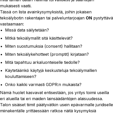
mukaisesti vaatii.
Tässä on lista avainkysymyksistä, joihin jokaisen
tekoälybotin rakentajan tai palveluntarjoajan
ON
pystyttävä
vastaamaan:
Missä data säilytetään?
Mitkä tekoälymallit sitä käsittelevät?
Miten suostumuksia (consent) hallitaan?
Miten tekoälykehotteet (promptit) kirjataan?
Mitä tapahtuu arkaluonteiselle tiedolle?
Käytetäänkö käytyjä keskusteluja tekoälymallien
kouluttamiseen?
Onko kaikki varmasti GDPR:n mukaista?
Nämä huolet kasvavat entisestään, jos yritys toimii useilla
eri alueilla tai eri maiden lainsäädäntöjen alaisuudessa.
Talon sisäiset tiimit päätyvätkin usein epävarmalle juridiselle
miinakentälle yrittäessään ratkoa näitä kysymyksiä