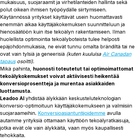
mukaisuus, suojaraamit ja virhetilanteiden hallinta sekä
polut oikean ihmisen työpöydälle siirtymiseen.
Käytännössä yritykset käyttävät usein huomattavasti
enemmän aikaa käyttäjäkokemuksen suunnitteluun ja
hienosäätöön kuin itse tekoälyn rakentamiseen. Ilman
huolellista optimointia tekoälyboteista tulee helposti
epäjohdonmukaisia, ne eivät tunnu omalta brändiltä tai ne
ovat vain tylsiä ja geneerisiä
(kuten kuuluisa
Air Canadan
tapaus
osoitti)
.
Mikä pahinta,
huonosti toteutetut tai optimoimattomat
tekoälykokemukset voivat aktiivisesti heikentää
konversioprosentteja ja murentaa asiakkaiden
luottamusta
.
Leadoo AI
yhdistää älykkään keskusteluteknologian
konversio-optimoituun käyttäjäkokemukseen ja valmiisiin
suojaraameihin.
Konversioasiantuntijoidemme
avulla
autamme yrityksiä ottamaan käyttöön tekoälyratkaisuja,
jotka eivät ole vain älykkäitä, vaan myös kaupallisesti
tehokkaita.