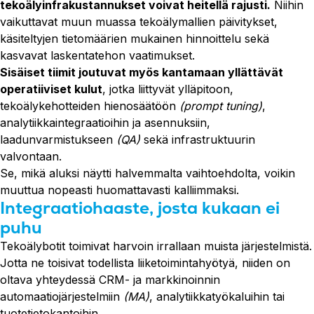
tekoälyinfrakustannukset voivat heitellä rajusti.
Niihin
vaikuttavat muun muassa tekoälymallien päivitykset,
käsiteltyjen tietomäärien mukainen hinnoittelu sekä
kasvavat laskentatehon vaatimukset.
Sisäiset tiimit joutuvat myös kantamaan yllättävät
operatiiviset kulut
, jotka liittyvät ylläpitoon,
tekoälykehotteiden hienosäätöön
(prompt tuning)
,
analytiikkaintegraatioihin ja asennuksiin,
laadunvarmistukseen
(QA)
sekä infrastruktuurin
valvontaan.
Se, mikä aluksi näytti halvemmalta vaihtoehdolta, voikin
muuttua nopeasti huomattavasti kalliimmaksi.
Integraatiohaaste, josta kukaan ei
puhu
Tekoälybotit toimivat harvoin irrallaan muista järjestelmistä.
Jotta ne toisivat todellista liiketoimintahyötyä, niiden on
oltava yhteydessä CRM- ja markkinoinnin
automaatiojärjestelmiin
(MA)
, analytiikkatyökaluihin tai
tuotetietokantoihin.