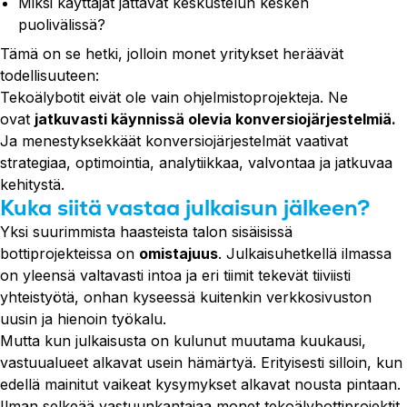
Miksi käyttäjät jättävät keskustelun kesken
puolivälissä?
Tämä on se hetki, jolloin monet yritykset heräävät
todellisuuteen:
Tekoälybotit eivät ole vain ohjelmistoprojekteja. Ne
ovat
jatkuvasti käynnissä olevia konversiojärjestelmiä.
Ja menestyksekkäät konversiojärjestelmät vaativat
strategiaa, optimointia, analytiikkaa, valvontaa ja jatkuvaa
kehitystä.
Kuka siitä vastaa julkaisun jälkeen?
Yksi suurimmista haasteista talon sisäisissä
bottiprojekteissa on
omistajuus
. Julkaisuhetkellä ilmassa
on yleensä valtavasti intoa ja eri tiimit tekevät tiiviisti
yhteistyötä, onhan kyseessä kuitenkin verkkosivuston
uusin ja hienoin työkalu.
Mutta kun julkaisusta on kulunut muutama kuukausi,
vastuualueet alkavat usein hämärtyä. Erityisesti silloin, kun
edellä mainitut vaikeat kysymykset alkavat nousta pintaan.
Ilman selkeää vastuunkantajaa monet tekoälybottiprojektit