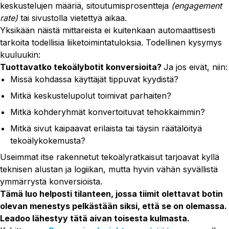
keskustelujen määriä, sitoutumisprosentteja
(engagement
rate)
tai sivustolla vietettyä aikaa.
Yksikään näistä mittareista ei kuitenkaan automaattisesti
tarkoita todellisia liiketoimintatuloksia. Todellinen kysymys
kuuluukin:
Tuottavatko tekoälybotit konversioita?
Ja jos eivät, niin:
Missä kohdassa käyttäjät tippuvat kyydistä?
Mitkä keskustelupolut toimivat parhaiten?
Mitkä kohderyhmät konvertoituvat tehokkaimmin?
Mitkä sivut kaipaavat erilaista tai täysin räätälöityä
tekoälykokemusta?
Useimmat itse rakennetut tekoälyratkaisut tarjoavat kyllä
teknisen alustan ja logiikan, mutta hyvin vähän syvällistä
ymmärrystä konversioista.
Tämä luo helposti tilanteen, jossa tiimit olettavat botin
olevan menestys pelkästään siksi, että se on olemassa.
Leadoo lähestyy tätä aivan toisesta kulmasta.