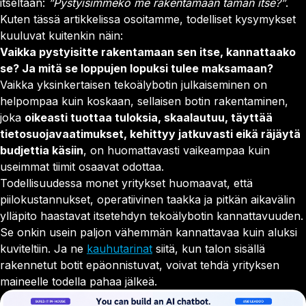
itseltään:
”Pystyisimmekö me rakentamaan tämän itse?”
.
Kuten tässä artikkelissa osoitamme, todelliset kysymykset
kuuluvat kuitenkin näin:
Vaikka pystyisitte rakentamaan sen itse, kannattaako
se? Ja mitä se loppujen lopuksi tulee maksamaan?
Vaikka yksinkertaisen tekoälybotin julkaiseminen on
helpompaa kuin koskaan, sellaisen botin rakentaminen,
joka
oikeasti tuottaa tuloksia, skaalautuu, täyttää
tietosuojavaatimukset, kehittyy jatkuvasti eikä räjäytä
budjettia käsiin
, on huomattavasti vaikeampaa kuin
useimmat tiimit osaavat odottaa.
Todellisuudessa monet yritykset huomaavat, että
piilokustannukset, operatiivinen taakka ja pitkän aikavälin
ylläpito haastavat itsetehdyn tekoälybotin kannattavuuden.
Se onkin usein paljon vähemmän kannattavaa kuin aluksi
kuviteltiin. Ja ne
kauhutarinat
siitä, kun talon sisällä
rakennetut botit epäonnistuvat, voivat tehdä yrityksen
maineelle todella pahaa jälkeä.