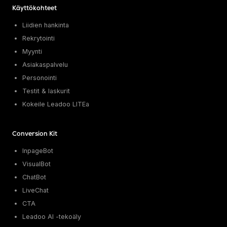
Käyttökohteet
Liidien hankinta
Rekrytointi
Myynti
Asiakaspalvelu
Personointi
Testit & laskurit
Kokeile Leadoo LITEa
Conversion Kit
InpageBot
VisualBot
ChatBot
LiveChat
CTA
Leadoo AI -tekoäly