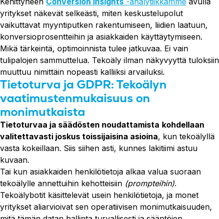
Kehittyneen
Conversion Insights
-analytiikkamme
avulla
yritykset näkevät selkeästi, miten keskustelupolut
vaikuttavat myyntiputken rakentumiseen, liidien laatuun,
konversioprosentteihin ja asiakkaiden käyttäytymiseen.
Mikä tärkeintä, optimoinnista tulee jatkuvaa. Ei vain
tulipalojen sammuttelua. Tekoäly ilman näkyvyyttä tuloksiin
muuttuu nimittäin nopeasti kalliiksi arvailuksi.
Tietoturva ja GDPR: Tekoälyn
vaatimustenmukaisuus on
monimutkaista
Tietoturvaa ja säädösten noudattamista
kohdellaan
valitettavasti joskus toissijaisina asioina
, kun tekoälyllä
vasta kokeillaan. Siis siihen asti, kunnes lakitiimi astuu
kuvaan.
Tai kun asiakkaiden henkilötietoja alkaa valua suoraan
tekoälylle annettuihin kehotteisiin
(prompteihin)
.
Tekoälybotit käsittelevät usein henkilötietoja, ja monet
yritykset aliarvioivat sen operatiivisen monimutkaisuuden,
mitä tämän datan hallinta turvallisesti ja sääntöjen