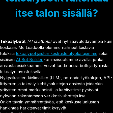
Asiakaspalvelu
Smart Forms
Get a demo
Personointi
Sales Assistant
itse talon sisällä?
KUMPPANUUS & URA
Testit & laskurit
Exit Intent
Kumppanuus
Kokeile Leadoo LITEa
Ura (Tule meille töihin!)
CONVERSION INSIGHTS
Katso kaikki asiakastarinat
Conversion Dashboard
Website Analytics
Tekoälybotit
(AI chatbots)
ovat nyt saavutettavampia kuin
Conversion Analytics
koskaan. Me Leadoolla olemme nähneet loistavia
Company Identification
tuloksia
tekoälypohjaisten keskustelutyökalujemme
sekä
Source Insights
sisäisen
AI Bot Builder
-ominaisuutemme avulla, jonka
Visitor Tracking
ansiosta asiakkaamme voivat luoda uusia botteja tyhjästä
Journey Insights
tekoälyn avustuksella.
Campaign Insights
Nykyaikaisten kielimallien (LLM), no-code-työkalujen, API-
liittymien ja tekoäly-kehitysalustojen ansiosta joidenkin
AJANKOHTAISTA
yritysten omat markkinointi- ja kehitystiimit pystyvät
Olemme nyt Leadoo AI
nykyään rakentamaan verkkosivubotteja itse.
Uusi hinnoittelu ja palvelumallit
Onkin täysin ymmärrettävää, että keskustelualustan
hankintaa harkitsevat tiimit kysyvät