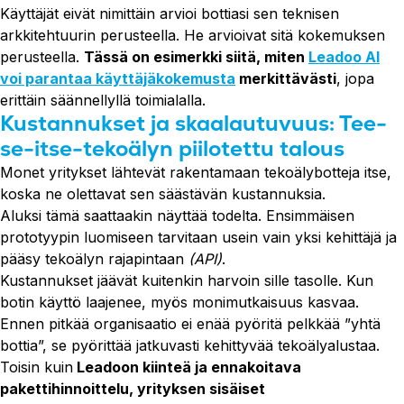
Käyttäjät eivät nimittäin arvioi bottiasi sen teknisen
arkkitehtuurin perusteella. He arvioivat sitä kokemuksen
perusteella.
Tässä on esimerkki siitä, miten
Leadoo AI
voi parantaa käyttäjäkokemusta
merkittävästi
, jopa
erittäin säännellyllä toimialalla.
Kustannukset ja skaalautuvuus: Tee-
se-itse-tekoälyn piilotettu talous
Monet yritykset lähtevät rakentamaan tekoälybotteja itse,
koska ne olettavat sen säästävän kustannuksia.
Aluksi tämä saattaakin näyttää todelta. Ensimmäisen
prototyypin luomiseen tarvitaan usein vain yksi kehittäjä ja
pääsy tekoälyn rajapintaan
(API)
.
Kustannukset jäävät kuitenkin harvoin sille tasolle. Kun
botin käyttö laajenee, myös monimutkaisuus kasvaa.
Ennen pitkää organisaatio ei enää pyöritä pelkkää ”yhtä
bottia”, se pyörittää jatkuvasti kehittyvää tekoälyalustaa.
Toisin kuin
Leadoon kiinteä ja ennakoitava
pakettihinnoittelu, yrityksen sisäiset