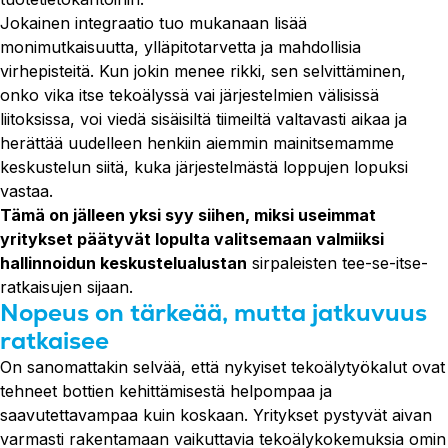
Jokainen integraatio tuo mukanaan lisää
monimutkaisuutta, ylläpitotarvetta ja mahdollisia
virhepisteitä. Kun jokin menee rikki, sen selvittäminen,
onko vika itse tekoälyssä vai järjestelmien välisissä
liitoksissa, voi viedä sisäisiltä tiimeiltä valtavasti aikaa ja
herättää uudelleen henkiin aiemmin mainitsemamme
keskustelun siitä, kuka järjestelmästä loppujen lopuksi
vastaa.
Tämä on jälleen yksi syy siihen, miksi useimmat
yritykset päätyvät lopulta valitsemaan valmiiksi
hallinnoidun keskustelualustan
sirpaleisten tee-se-itse-
ratkaisujen sijaan.
Nopeus on tärkeää, mutta jatkuvuus
ratkaisee
On sanomattakin selvää, että nykyiset tekoälytyökalut ovat
tehneet bottien kehittämisestä helpompaa ja
saavutettavampaa kuin koskaan. Yritykset pystyvät aivan
varmasti rakentamaan vaikuttavia tekoälykokemuksia omin