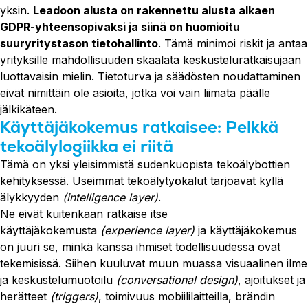
yksin.
Leadoon alusta on rakennettu alusta alkaen
GDPR-yhteensopivaksi ja siinä on huomioitu
suuryritystason tietohallinto
. Tämä minimoi riskit ja antaa
yrityksille mahdollisuuden skaalata keskusteluratkaisujaan
luottavaisin mielin. Tietoturva ja säädösten noudattaminen
eivät nimittäin ole asioita, jotka voi vain liimata päälle
jälkikäteen.
Käyttäjäkokemus ratkaisee: Pelkkä
tekoälylogiikka ei riitä
Tämä on yksi yleisimmistä sudenkuopista tekoälybottien
kehityksessä. Useimmat tekoälytyökalut tarjoavat kyllä
älykkyyden
(intelligence layer)
.
Ne eivät kuitenkaan ratkaise itse
käyttäjäkokemusta
(experience layer)
ja käyttäjäkokemus
on juuri se, minkä kanssa ihmiset todellisuudessa ovat
tekemisissä. Siihen kuuluvat muun muassa visuaalinen ilme
ja keskustelumuotoilu
(conversational design)
, ajoitukset ja
herätteet
(triggers)
, toimivuus mobiililaitteilla, brändin