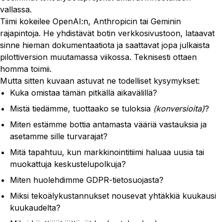
vallassa.
Tiimi kokeilee OpenAI:n, Anthropicin tai Geminin
rajapintoja. He yhdistävät botin verkkosivustoon, lataavat
sinne hieman dokumentaatiota ja saattavat jopa julkaista
pilottiversion muutamassa viikossa. Teknisesti ottaen
homma toimii.
Mutta sitten kuvaan astuvat ne todelliset kysymykset:
Kuka omistaa tämän pitkällä aikavälillä?
Mistä tiedämme, tuottaako se tuloksia
(konversioita)
?
Miten estämme bottia antamasta vääriä vastauksia ja
asetamme sille turvarajat?
Mitä tapahtuu, kun markkinointitiimi haluaa uusia tai
muokattuja keskustelupolkuja?
Miten huolehdimme GDPR-tietosuojasta?
Miksi tekoälykustannukset nousevat yhtäkkiä kuukausi
kuukaudelta?