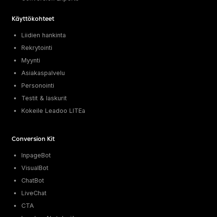
Käyttökohteet
Liidien hankinta
Rekrytointi
Myynti
Asiakaspalvelu
Personointi
Testit & laskurit
Kokeile Leadoo LITEa
Conversion Kit
InpageBot
VisualBot
ChatBot
LiveChat
CTA