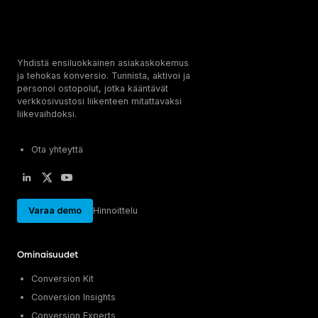
Asiakaspalvelu
Smart Forms
Get a demo
Personointi
Sales Assistant
KUMPPANUUS & URA
Testit & laskurit
Exit Intent
Kumppanuus
Kokeile Leadoo LITEa
Yhdistä ensiluokkainen asiakaskokemus
Ura (Tule meille töihin!)
CONVERSION INSIGHTS
ja tehokas konversio. Tunnista, aktivoi ja
Katso kaikki asiakastarinat
Conversion Dashboard
personoi ostopolut, jotka kääntävät
verkkosivustosi liikenteen mitattavaksi
Website Analytics
liikevaihdoksi.
Conversion Analytics
Company Identification
Ota yhteyttä
Source Insights
Visitor Tracking
Journey Insights
Varaa demo
Hinnoittelu
Campaign Insights
AJANKOHTAISTA
Ominaisuudet
Olemme nyt Leadoo AI
Conversion Kit
Uusi hinnoittelu ja palvelumallit
Conversion Insights
Conversion Experts