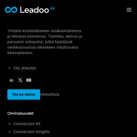
Leadoo – Conversion Platform
Yhdistä ensiluokkainen asiakaskokemus
Alusta
ja tehokas konversio. Tunnista, aktivoi ja
personoi ostopolut, jotka kääntävät
Ratkaisut
OMINAISUUDET
verkkosivustosi liikenteen mitattavaksi
liikevaihdoksi.
Conversion Kit
Materiaalit
TOIMIALAT
Conversion Insights
Ota yhteyttä
Vapaa-aika & Matkailu
Conversion Experts
Hinnoittelu
TIETOPANKKI
Kiinteistöt & Asuminen
Asiakastarinat
CONVERSION KIT
Energia & Julkiset palvelut
Ota yhteyttä
Blogi
InpageBot
Asiantuntijapalvelut & Hyvinvointi
Varaa demo
Hinnoittelu
Tapahtumat
VisualBot
Sign in
KÄYTTÖKOHTEET
Oppaat & raportit
ChatBot
Ominaisuudet
Liidien hankinta
LiveChat
Kirjaudu sisään
TUKI & OHJEET
Rekrytointi
CTA
English
Suomi
Conversion Kit
Ohjeartikkelit
Myynti
Leadoo AI -tekoäly
Conversion Insights
Ohjevideot (YouTube)