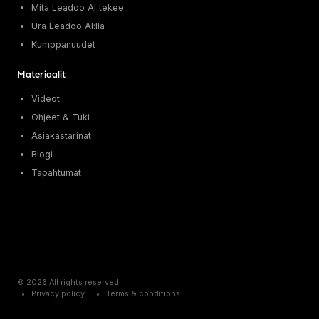
Mitä Leadoo AI tekee
Ura Leadoo AI:lla
Kumppanuudet
Materiaalit
Videot
Ohjeet & Tuki
Asiakastarinat
Blogi
Tapahtumat
© 2026 All rights reserved.
Privacy policy
Terms & conditions