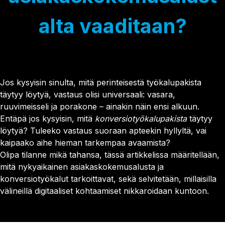
Asiakaspalvelu
Smart Forms
Get a demo
Personointi
Sales Assistant
alta vaaditaan?
KUMPPANUUS & URA
Testit & laskurit
Exit Intent
Kumppanuus
Kokeile Leadoo LITEa
Ura (Tule meille töihin!)
CONVERSION INSIGHTS
Katso kaikki asiakastarinat
Conversion Dashboard
Website Analytics
Jos kysyisin sinulta, mitä perinteisestä työkalupakista
Conversion Analytics
täytyy löytyä, vastaus olisi universaali: vasara,
Company Identification
ruuvimeisseli ja porakone – ainakin näin ensi alkuun.
Source Insights
Entäpä jos kysyisin, mitä
konversiotyökalupakista
täytyy
Visitor Tracking
löytyä? Tuleeko vastaus suoraan apteekin hyllyltä, vai
Journey Insights
kaipaako aihe hieman tarkempaa avaamista?
Campaign Insights
Olipa tilanne mikä tahansa, tässä artikkelissa määritellään,
mitä nykyaikainen asiakaskokemusalusta ja
AJANKOHTAISTA
konversiotyökalut tarkoittavat, sekä selvitetään, millaisilla
Olemme nyt Leadoo AI
välineillä digitaaliset kohtaamiset nikkaroidaan kuntoon.
Uusi hinnoittelu ja palvelumallit