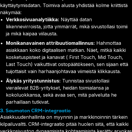
käyttäytymisdatan. Toimiva alusta yhdistää kolme kriittistä
näkymää:
Verkkosivuanalytiikka:
Näyttää datan
liikennevirroista, jotta ymmärrät, mikä sivustollasi toimii
ja mikä kaipaa viilausta.
Monikanavainen attribuutiomallinnus:
Hahmottaa
asiakkaan koko digitaalisen matkan. Näet, mitkä kaikki
kosketuspisteet ja kanavat ( First Touch, Mid Touch,
Last Touch) vaikuttivat ostopäätökseen, sen sijaan että
tuijottaisit vain harhaanjohtavaa viimeistä klikkausta.
Älykäs yritystunnistus:
Tunnistaa sivustollasi
vierailevat B2B-yritykset, heidän toimialansa ja
kokoluokkansa, sekä avaa sen, mitä palveluita he
parhaillaan tutkivat.
3. Saumaton CRM-integraatio
Asiakkuudenhallinta on myynnin ja markkinoinnin tärkein
kilpailuvaltti. CRM-integraatio pitää huolen siitä, että kaikki
verkkosivuston dynaamisista kohtaamisista kerätty arvokas