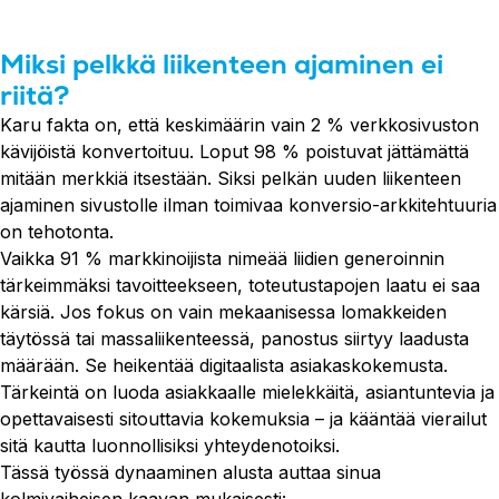
Miksi pelkkä liikenteen ajaminen ei
riitä?
Karu fakta on, että keskimäärin vain 2 % verkkosivuston
kävijöistä konvertoituu. Loput 98 % poistuvat jättämättä
mitään merkkiä itsestään. Siksi pelkän uuden liikenteen
ajaminen sivustolle ilman toimivaa konversio-arkkitehtuuria
on tehotonta.
Vaikka 91 % markkinoijista nimeää liidien generoinnin
tärkeimmäksi tavoitteekseen, toteutustapojen laatu ei saa
kärsiä. Jos fokus on vain mekaanisessa lomakkeiden
täytössä tai massaliikenteessä, panostus siirtyy laadusta
määrään. Se heikentää digitaalista asiakaskokemusta.
Tärkeintä on luoda asiakkaalle mielekkäitä, asiantuntevia ja
opettavaisesti sitouttavia kokemuksia – ja kääntää vierailut
sitä kautta luonnollisiksi yhteydenotoiksi.
Tässä työssä dynaaminen alusta auttaa sinua