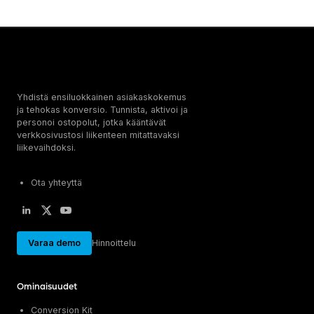
Yhdistä ensiluokkainen asiakaskokemus
ja tehokas konversio. Tunnista, aktivoi ja
personoi ostopolut, jotka kääntävät
verkkosivustosi liikenteen mitattavaksi
liikevaihdoksi.
Ota yhteyttä
Varaa demo
Hinnoittelu
Ominaisuudet
Conversion Kit