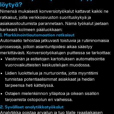
löytyä?
Nimensä mukaisesti konversiotyökalut kattavat kaikki ne
ratkaisut, joilla verkkosivuston suorituskykyä ja
asiakassitoutumista parannetaan. Nämä työkalut jaetaan
karkeasti kolmeen pääluokkaan:
1. Markkinointiautomaation ratkaisut
Automaatio tehostaa jatkuvasti toistuvia ja rutiininomaisia
prosesseja, jolloin asiantuntijoidesi aikaa säästyy
merkittävästi. Konversiotyökalujen puitteissa se tarkoittaa:
Viestinnän ja esitietojen kartoituksen automatisointia
vuorovaikutteisten keskustelujen muodossa.
Liidien luokittelua ja nurturointia, jotta myyntitiimi
tunnistaa potentiaalisimmat asiakkaat ja heidän
tarpeensa heti kättelyssä.
Ostajien mielenkiinnon ylläpitoa ja oikean sisällön
tarjoamista ostopolun eri vaiheissa.
2. Syvälliset analytiikkatyökalut
Analytiikka poistaa arvailun ja tuo tilalle reaaliaikaisen