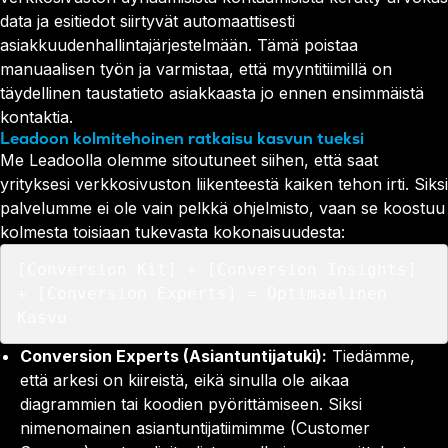
data ja esitiedot siirtyvät automaattisesti
asiakkuudenhallintajärjestelmään. Tämä poistaa
manuaalisen työn ja varmistaa, että myyntitiimillä on
täydellinen taustatieto asiakkaasta jo ennen ensimmäistä
kontaktia.
Leadoon kolmitehoinen ratkaisu kasvun tueksi
Me Leadoolla olemme sitoutuneet siihen, että saat
yrityksesi verkkosivuston liikenteestä kaiken tehon irti. Siksi
palvelumme ei ole vain pelkkä ohjelmisto, vaan se koostuu
kolmesta toisiaan tukevasta kokonaisuudesta:
[Conversion Kit] + [Conversion Insights] 
+ [Conversion Experts] = Optimaalinen 
Conversion Experts (Asiantuntijatuki):
Tiedämme,
että arkesi on kiireistä, eikä sinulla ole aikaa
diagrammien tai koodien pyörittämiseen. Siksi
nimenomainen asiantuntijatiimimme (Customer