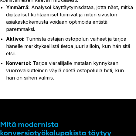
kolmivaiheisen kaavan mukaisesti:
Ymmärrä:
Analysoi käyttäytymisdataa, jotta näet, mitkä
digitaaliset kohtaamiset toimivat ja miten sivuston
asiakaskokemusta voidaan optimoida entistä
paremmaksi.
Aktivoi:
Tunnista ostajan ostopolun vaiheet ja tarjoa
hänelle merkityksellistä tietoa juuri silloin, kun hän sitä
etsii.
Konvertoi:
Tarjoa vierailijalle matalan kynnyksen
vuorovaikutteinen väylä edetä ostopolulla heti, kun
hän on siihen valmis.
Mitä modernista
konversiotyökalupakista täytyy