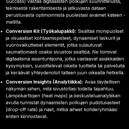
Success) vastaa digitaalisten polkujen suunnittelusta,
teknisestä rakentamisesta ja jatkuvasta dataan
perustuvasta optimoinnista puolestasi avaimet käteen -
mallilla.
Conversion Kit (Työkalupakki):
Sisältää monipuoliset
ja visuaaliset kohtaamispisteet, dynaamiset laskurit ja
vuorovaikutteiset elementit, jotka sulautuvat
saumattomasti osaksi sivustosi sisältöä. Ne toimivat
digitaalisina asiantuntijoina, jotka vastaavat asiakkaiden
kysymyksiin, suosittelevat oikeita tuotteita tai palveluita
ja keräävät yhteydenotot talteen juuri oikealla hetkellä.
Conversion Insights (Analytiikka):
Avaa täydellisen
näkymän siihen, mitä sivustollasi todella tapahtuu.
Lämpökarttojen (heat maps) ja keskusteluanalytiikan
avulla tunnistat dynaamisten polkujen pudotusasteet
(drop-off rate) ja näet, mitkä aiheet kohderyhmääsi
eniten kiinnostavat.