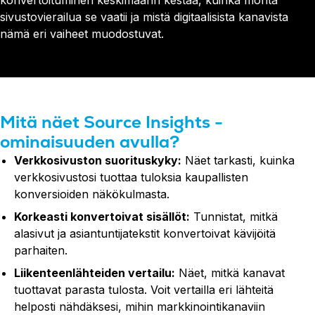
konvertoituminen keskimäärin kestää, kuinka monta
sivustovierailua se vaatii ja mistä digitaalisista kanavista
nämä eri vaiheet muodostuvat.
Mitä näet Source Insights -
ominaisuuden avulla?
Verkkosivuston suorituskyky:
Näet tarkasti, kuinka
verkkosivustosi tuottaa tuloksia kaupallisten
konversioiden näkökulmasta.
Korkeasti konvertoivat sisällöt:
Tunnistat, mitkä
alasivut ja asiantuntijatekstit konvertoivat kävijöitä
parhaiten.
Liikenteenlähteiden vertailu:
Näet, mitkä kanavat
tuottavat parasta tulosta. Voit vertailla eri lähteitä
helposti nähdäksesi, mihin markkinointikanaviin