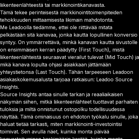
liikenteenlähteestä tai markkinointikanavasta.
Tämä tekee perinteisestä markkinointitoimenpiteiden
tehokkuuden mittaamisesta likimain mahdotonta.
Me Leadoolla tiedämme, ettei ole riittävää mitata
pelkästään sitä kanavaa, jonka kautta lopullinen konversio
syntyy. On ymmärrettävä, minkä kanavan kautta sivustolle
on ensimmäisen kerran päädytty (First Touch), mistä
liikenteenlähteistä seuraavat vierailut tulevat (Mid Touch) ja
mikä kanava lopulta ohjasi asiakkaan jättämään
yhteystietonsa (Last Touch). Tähän tarpeeseen Leadoon
asiakaskokemusalusta tarjoaa ratkaisun: Leadoo Source
Insights.
Source Insights antaa sinulle tarkan ja reaaliaikaisen
näkymän siihen, mitkä liikenteenlähteet tuottavat parhaiten
tuloksia ja miltä onnistunut ostopolku todellisuudessa
näyttää. Tämä ominaisuus on ehdoton työkalu sinulle, joka
haluat tietää tarkasti, miten markkinointi-investointisi
toimivat. Sen avulla näet, kuinka monta päivää