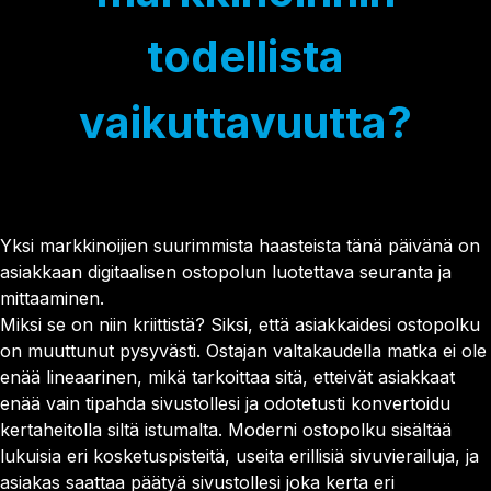
Asiakaspalvelu
Smart Forms
Get a demo
Personointi
Sales Assistant
todellista
KUMPPANUUS & URA
Testit & laskurit
Exit Intent
Kumppanuus
Kokeile Leadoo LITEa
vaikuttavuutta?
Ura (Tule meille töihin!)
CONVERSION INSIGHTS
Katso kaikki asiakastarinat
Conversion Dashboard
Website Analytics
Conversion Analytics
Company Identification
Yksi markkinoijien suurimmista haasteista tänä päivänä on
Source Insights
asiakkaan digitaalisen ostopolun luotettava seuranta ja
Visitor Tracking
mittaaminen.
Journey Insights
Miksi se on niin kriittistä? Siksi, että asiakkaidesi ostopolku
Campaign Insights
on muuttunut pysyvästi. Ostajan valtakaudella matka ei ole
enää lineaarinen, mikä tarkoittaa sitä, etteivät asiakkaat
AJANKOHTAISTA
enää vain tipahda sivustollesi ja odotetusti konvertoidu
Olemme nyt Leadoo AI
kertaheitolla siltä istumalta. Moderni ostopolku sisältää
Uusi hinnoittelu ja palvelumallit
lukuisia eri kosketuspisteitä, useita erillisiä sivuvierailuja, ja
asiakas saattaa päätyä sivustollesi joka kerta eri