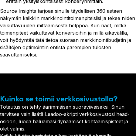
erittäin yksityiskohtaisesti kohderyhmittäin.
Source Insights tarjoaa sinulle täydellisen 360 asteen
näkymän kaikkiin markkinointitoimenpiteisiisi ja tekee niiden
vaikuttavuuden mittaamisesta helppoa. Kun näet, mitkä
toimenpiteet vaikuttavat konversioihin ja millä aikavälillä,
voit hyödyntää tätä tietoa suoraan markkinointibudjetin ja
sisältöjen optimointiin entistä parempien tulosten
saavuttamiseksi.
Kuinka se toimii verkkosivustolla?
Toteutus on tehty äärimmäisen suoraviivaiseksi. Sinun
tarvitsee vain lisätä Leadoo-skripti verkkosivustosi head-
osioon, luoda haluamasi dynaamiset kohtaamispisteet ja
olet valmis.