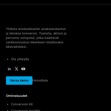
Yhdistä ensiluokkainen asiakaskokemus
ja tehokas konversio. Tunnista, aktivoi ja
personoi ostopolut, jotka kääntävät
verkkosivustosi liikenteen mitattavaksi
liikevaihdoksi.
Ota yhteyttä
Varaa demo
Hinnoittelu
Ominaisuudet
Conversion Kit
Conversion Insights