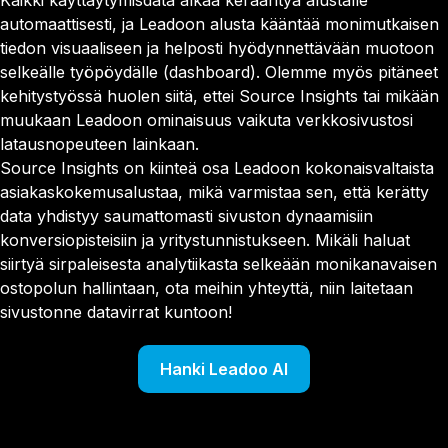
Kaikki käyttäytymisdata alkaa kerääntyä alustalle
automaattisesti, ja Leadoon alusta kääntää monimutkaisen
tiedon visuaaliseen ja helposti hyödynnettävään muotoon
selkeälle työpöydälle (dashboard). Olemme myös pitäneet
kehitystyössä huolen siitä, ettei Source Insights tai mikään
muukaan Leadoon ominaisuus vaikuta verkkosivustosi
latausnopeuteen lainkaan.
Source Insights on kiinteä osa Leadoon kokonaisvaltaista
asiakaskokemusalustaa, mikä varmistaa sen, että kerätty
data yhdistyy saumattomasti sivuston dynaamisiin
konversiopisteisiin ja yritystunnistukseen. Mikäli haluat
siirtyä sirpaleisesta analytiikasta selkeään monikanavaisen
ostopolun hallintaan, ota meihin yhteyttä, niin laitetaan
sivustonne datavirrat kuntoon!
Hanki Leadoo AI