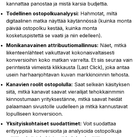
kannattaa panostaa ja mistä karsia budjettia.
Todellinen ostopolkuanalyysi:
Hahmotat, miltä
digitaalinen matka näyttää käytännössä (kuinka monta
päivää ostopolku kestää, kuinka monta
kosketuspistettä se vaatii ja niin edelleen).
Monikanavainen attribuutiomallinnus:
Näet, mitkä
liikenteenlähteet vaikuttavat kokonaisvaltaisesti
konversioihin koko matkan varrelta. Et siis seuraa vain
perinteistä viimeistä klikkausta (Last Click), joka antaa
usein harhaanjohtavan kuvan markkinoinnin tehosta.
Kanavien roolit ostopolulla:
Saat selkeän käsityksen
siitä, mitkä kanavat saavat vierailijat tehokkainmmin
kiinnostumaan yrityksestänne, mitkä saavat heidät
palaamaan sivustolle uudelleen ja mitkä kannustavat
lopulliseen konversioon.
Yksityiskohtaiset suodattimet:
Voit suodattaa
erityyppisiä konversioita ja analysoida ostopolkuja