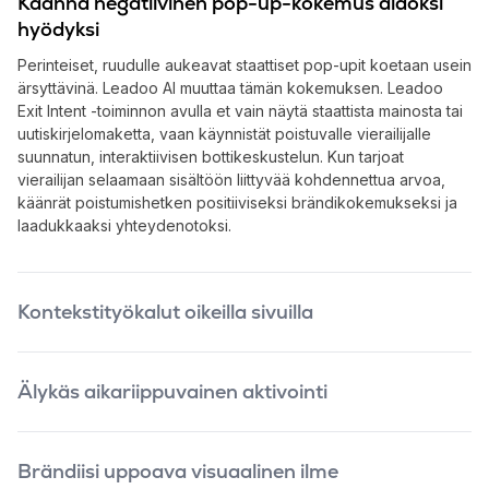
Käännä negatiivinen pop-up-kokemus aidoksi
hyödyksi
Perinteiset, ruudulle aukeavat staattiset pop-upit koetaan usein
ärsyttävinä. Leadoo AI muuttaa tämän kokemuksen. Leadoo
Exit Intent -toiminnon avulla et vain näytä staattista mainosta tai
uutiskirjelomaketta, vaan käynnistät poistuvalle vierailijalle
suunnatun, interaktiivisen bottikeskustelun. Kun tarjoat
vierailijan selaamaan sisältöön liittyvää kohdennettua arvoa,
käänrät poistumishetken positiiviseksi brändikokemukseksi ja
laadukkaaksi yhteydenotoksi.
Kontekstityökalut oikeilla sivuilla
Koska tiedämme, millä sivulla vierailija on, tiedämme myös, mikä
häntä kiinnostaa. Voit asettaa poistumisaikeen tunnistuksen
Älykäs aikariippuvainen aktivointi
toimimaan eri tavalla eri sivuilla. Tarjoa hinnastosivulta
poistuvalle ROI-laskuria tai etua, blogista poistuvalle
Tunnistus ei perustu pelkästään hiiren liikkeeseen, vaan se
opaslatausta ja rekrytointisivulta poistuvalle mahdollisuutta
toimii saumattomasti myös mobiililaitteilla. Leadoo AI -alustalla
jättää avoin hakemus botin kautta. Kohdennettu täsmäisku voi
Brändiisi uppoava visuaalinen ilme
voit säätää Exit Intent -aktivoinnin joko hiiren liikkeen tai sivulla
nostaa sivustosi konversioita jopa 46 %.