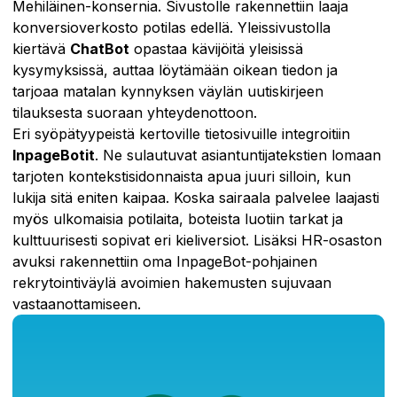
Mehiläinen-konsernia. Sivustolle rakennettiin laaja
konversioverkosto potilas edellä. Yleissivustolla
kiertävä
ChatBot
opastaa kävijöitä yleisissä
kysymyksissä, auttaa löytämään oikean tiedon ja
tarjoaa matalan kynnyksen väylän uutiskirjeen
tilauksesta suoraan yhteydenottoon.
Eri syöpätyypeistä kertoville tietosivuille integroitiin
InpageBotit
. Ne sulautuvat asiantuntijatekstien lomaan
tarjoten kontekstisidonnaista apua juuri silloin, kun
lukija sitä eniten kaipaa. Koska sairaala palvelee laajasti
myös ulkomaisia potilaita, boteista luotiin tarkat ja
kulttuurisesti sopivat eri kieliversiot. Lisäksi HR-osaston
avuksi rakennettiin oma InpageBot-pohjainen
rekrytointiväylä avoimien hakemusten sujuvaan
vastaanottamiseen.