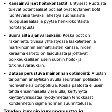
Kansainväliset hoitokontaktit:
Erityisesti Ruotsista
tulevat potentiaaliset potilaat ovat löytäneet botit
luontevaksi tavaksi lähestyä suomalaista
huippusairaalaa ja pyytää henkilökohtaista
hoitotarjousta.
Suora silta ajanvarauksiin:
Koska botit on
rakennettu tiiviissä yhteistyössä lääketieteen ja
markkinoinnin ammattilaisten kanssa, niiden
keräämä esitieto on laadukasta ja johtavat
poikkeuksellisen usein suoriin hoito- ja
tutkimusvarauksiin.
Dataan perustuva mainonnan optimointi:
Alustan
tarjoaman analytiikan avulla seurataan potilaiden
monivaiheisia ostopolkuja. Koska päätöstä ei usein
tehdä ensimmäisellä vierailulla, kertynyttä
käyttäytymisdataa hyödynnetään tehokkaasti
kohdennetun digimainonnan suunnittelussa.
Täyden kympin kumppanuutta ja