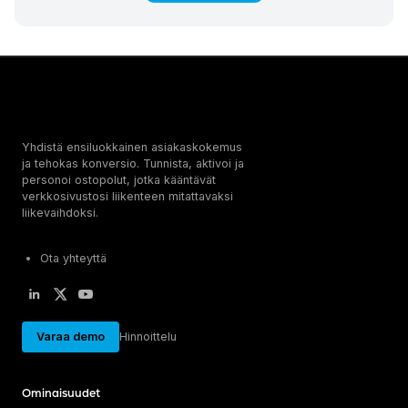
Yhdistä ensiluokkainen asiakaskokemus
ja tehokas konversio. Tunnista, aktivoi ja
personoi ostopolut, jotka kääntävät
verkkosivustosi liikenteen mitattavaksi
liikevaihdoksi.
Ota yhteyttä
Varaa demo
Hinnoittelu
Ominaisuudet