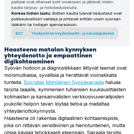
potilaat ovat ottaneet botit omakseen ja jättävät niiden
kautta tarjous- ja hoitotiedusteluita.
Korkea liidien laatu:
Bottien kautta tulevat tiedustelut ovat
poikkeuksellisen valideja ja johtavat erittäin usein suoraan
lääkärin tai hoitajan ajanvarauksiin.
B2C
Yksityiset terveydenhuolto- ja sairaalapalvelut
Haasteena matalan kynnyksen
yhteydenotto ja empaattinen
digikohtaaminen
Syövän hoitoon ja diagnostiikkaan liittyvät teemat ovat
monimutkaisia, syvällisiä ja herättävät voimakkaita
tunteita.
Docrates Mehiläinen Syöpäsairaala
haluaa
tarjota laajalle, kymmenien tuhansien kuukausittaisten
kotimaisten ja kansainvälisten verkkosivuvierailijoiden
joukolle helpon tavan löytää tietoa ja madaltaa
yhteydenottokynnystä.
Haasteena oli rakentaa digitaalinen kohtaamispiste,
joka on riittävän sensitiivinen ja hienotunteinen, mutta
ohjaa kävijää tehokkaasti eteenpäin. Sairaala tarvitsi