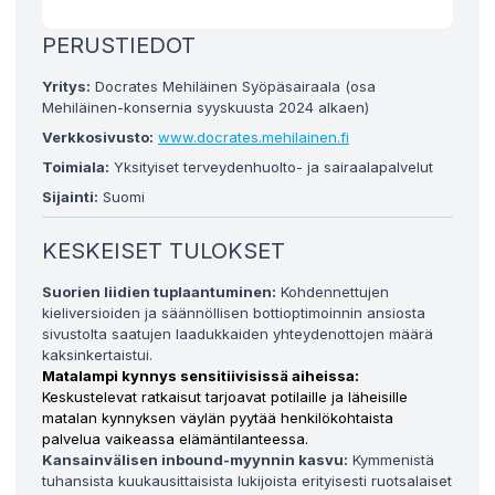
PERUSTIEDOT
Yritys:
Docrates Mehiläinen Syöpäsairaala (osa
Mehiläinen-konsernia syyskuusta 2024 alkaen)
Verkkosivusto:
www.docrates.mehilainen.fi
Toimiala:
Yksityiset terveydenhuolto- ja sairaalapalvelut
Sijainti:
Suomi
KESKEISET TULOKSET
Suorien liidien tuplaantuminen:
Kohdennettujen
kieliversioiden ja säännöllisen bottioptimoinnin ansiosta
sivustolta saatujen laadukkaiden yhteydenottojen määrä
kaksinkertaistui.
Matalampi kynnys sensitiivisissä aiheissa:
Keskustelevat ratkaisut tarjoavat potilaille ja läheisille
matalan kynnyksen väylän pyytää henkilökohtaista
palvelua vaikeassa elämäntilanteessa.
Kansainvälisen inbound-myynnin kasvu:
Kymmenistä
tuhansista kuukausittaisista lukijoista erityisesti ruotsalaiset