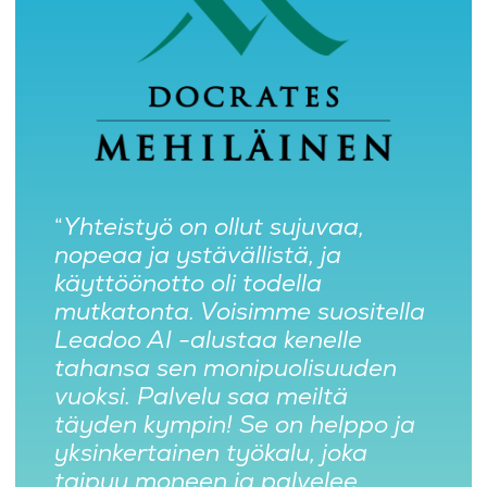
“
Yhteistyö on ollut sujuvaa,
nopeaa ja ystävällistä, ja
käyttöönotto oli todella
mutkatonta. Voisimme suositella
Leadoo AI -alustaa kenelle
tahansa sen monipuolisuuden
vuoksi. Palvelu saa meiltä
täyden kympin! Se on helppo ja
yksinkertainen työkalu, joka
taipuu moneen ja palvelee