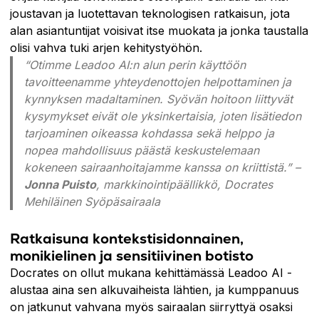
joustavan ja luotettavan teknologisen ratkaisun, jota
alan asiantuntijat voisivat itse muokata ja jonka taustalla
olisi vahva tuki arjen kehitystyöhön.
“Otimme Leadoo AI:n alun perin käyttöön
tavoitteenamme yhteydenottojen helpottaminen ja
kynnyksen madaltaminen. Syövän hoitoon liittyvät
kysymykset eivät ole yksinkertaisia, joten lisätiedon
tarjoaminen oikeassa kohdassa sekä helppo ja
nopea mahdollisuus päästä keskustelemaan
kokeneen sairaanhoitajamme kanssa on kriittistä.”
–
Jonna Puisto
, markkinointipäällikkö, Docrates
Mehiläinen Syöpäsairaala
Ratkaisuna kontekstisidonnainen,
monikielinen ja sensitiivinen botisto
Docrates on ollut mukana kehittämässä Leadoo AI -
alustaa aina sen alkuvaiheista lähtien, ja kumppanuus
on jatkunut vahvana myös sairaalan siirryttyä osaksi