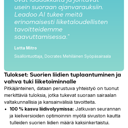
usein suoraan ajanvarauksiin.
Leadoo AI tukee meitä
erinomaisesti liiketaloudellisten
tavoitteidemme
saavuttamisessa
.”
Lotta Mitro
Sisällöntuottaja, Docrates Mehiläinen Syöpäsairaala
Tulokset: Suorien liidien tuplaantuminen ja
vahva tuki liiketoiminnalle
Pitkäjänteinen, dataan perustuva yhteistyö on tuonut
merkittäviä tuloksia, jotka tukevat suoraan sairaalan
valtakunnallisia ja kansainvälisiä tavoitteita.
100 % kasvu liidivolyymissa:
Jatkuvan seurannan
ja kieliversioiden optimoinnin myötä sivuston kautta
tulleiden suorien liidien määrä kaksinkertaistui.