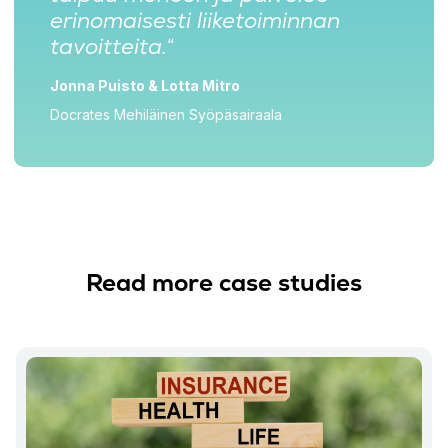
erinomaisesti liiketoiminnan
tavoitteita.
“
Jonna Puisto & Lotta Mitro
Docrates Mehiläinen Syöpäsairaala
Read more case studies