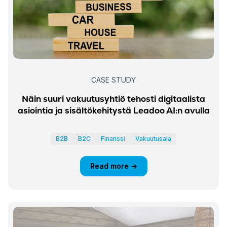
CASE STUDY
Näin suuri vakuutusyhtiö tehosti digitaalista
asiointia ja sisältökehitystä Leadoo AI:n avulla
B2B
B2C
Finanssi
Vakuutusala
Read more →