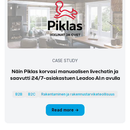
CASE STUDY
Näin Piklas korvasi manuaalisen livechatin ja
saavutti 24/7-asiakastuen Leadoo AI:n avulla
B2B
B2C
Rakentaminen ja rakennustarviketeollisuus
Read more →